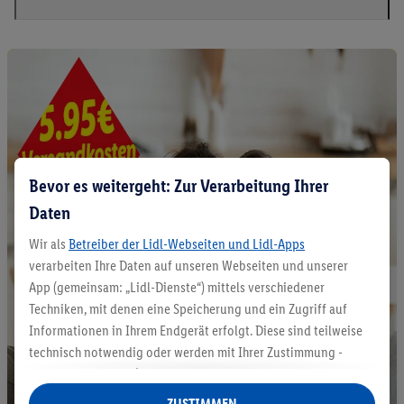
Bevor es weitergeht: Zur Verarbeitung Ihrer
Daten
Wir als
Betreiber der Lidl-Webseiten und Lidl-Apps
verarbeiten Ihre Daten auf unseren Webseiten und unserer
App (gemeinsam: „Lidl-Dienste“) mittels verschiedener
Techniken, mit denen eine Speicherung und ein Zugriff auf
Informationen in Ihrem Endgerät erfolgt. Diese sind teilweise
technisch notwendig oder werden mit Ihrer Zustimmung -
auch durch Partner (u.a.
als separat
oder gemeinsam
Verantwortliche; im Zusammenhang mit dem IAB TCF
ZUSTIMMEN