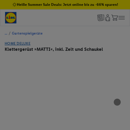
Heiße Summer Sale Deals: Jetzt online bis zu -66% sparen!
/
Gartenspielgeräte
HOME DELUXE
Klettergerüst »MATTI«, inkl. Zelt und Schaukel