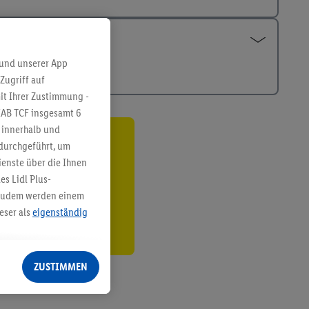
 und unserer App
Zugriff auf
it Ihrer Zustimmung -
IAB TCF insgesamt
6
g innerhalb und
 durchgeführt, um
ren³²ᵃ
enste über die Ihnen
den
s Lidl Plus-
. Zudem werden einem
eser als
eigenständig
eren Diensten
Lidl-Dienste, Ihr
ZUSTIMMEN
echt - sowie Ihre
ch dem Speichern von