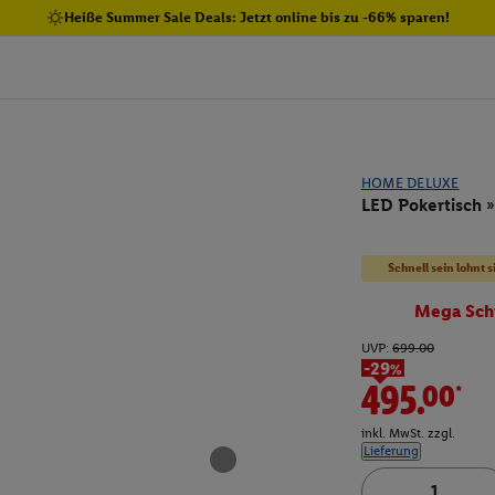
Heiße Summer Sale Deals: Jetzt online bis zu -66% sparen!
HOME DELUXE
LED Pokertisch
Schnell sein lohnt s
Mega Sch
UVP:
699.00
-29%
495.00*
inkl. MwSt. zzgl.
Lieferung