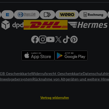
auch über
das Datenschutzportal von Utiq („consenthub“)
oder über „Anpass
erten Utiq-Technologie für digitales Marketing“ am unteren Ende dieser E
rufen. Weitere Informationen finden Sie in den
Datenschutzbestimmungen 
Rechnung
Ablehnen“ können Sie nur den Einsatz notwendiger Techniken zulassen. Dur
e allen Verarbeitungen zu sämtlichen vorgenannten Zwecken unter Einbi
eitere Informationen, auch zur Speicherdauer der Daten und zu Ihrem Rech
ür die Zukunft zu widerrufen, finden Sie in unseren
Datenschutzbestimmu
npassen“ können Sie einzelne Verwendungszwecke oder Partner zulassen; d
artig benannten Zwecke und Funktionen im Rahmen des Einsatzes des IA
herheit, Verhinderung und Aufdeckung von Betrug und Fehlerbehebung, Be
d Inhalten, Abgleichung und Kombination von Daten aus unterschiedlich
ner Endgeräte, Identifikation von Geräten anhand automatisch übermittel
GB Geschenkkarte
Widerrufsrecht Geschenkkarte
Datenschutzhi
on Werbekampagnen durch TTD und Nutzung der Telekommunikations-basie
Hinweisgebersystem
Rücknahme von Altgeräten und weitere Hin
es Marketing, sowie:
Standortdaten. Erstellung von Profilen für personalisierte Werbung. Spe
Vertrag widerrufen
tionen auf einem Endgerät. Entwicklung und Verbesserung der Angebote. 
Statistiken oder Kombinationen von Daten aus verschiedenen Quellen. V