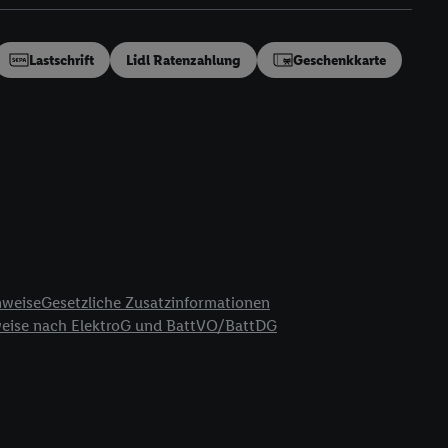
en“/„Nutzung der
inwilligung (nur für
von Utiq
.
Lastschrift
Lidl Ratenzahlung
Geschenkkarte
ch einen Klick auf
ndung sämtlicher
t, Ihre Einwilligung
ngen
.
Die Impressen
as gilt auch für die
B TCF für Werbung und
reitstellung und
en Quellen,
ter Informationen,
nweise
Gesetzliche Zusatzinformationen
rten Utiq-
weise nach ElektroG und BattVO/BattDG
ichern von oder
Analyse von
erwendung