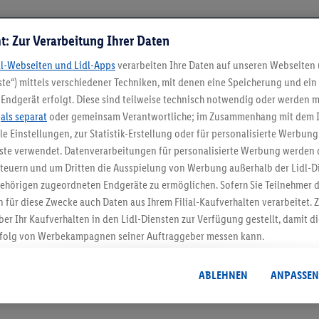
t: Zur Verarbeitung Ihrer Daten
dl-Webseiten und Lidl-Apps
verarbeiten Ihre Daten auf unseren Webseiten
te“) mittels verschiedener Techniken, mit denen eine Speicherung und ein 
Endgerät erfolgt. Diese sind teilweise technisch notwendig oder werden m
.
als separat
oder gemeinsam Verantwortliche; im Zusammenhang mit dem 
ble Einstellungen, zur Statistik-Erstellung oder für personalisierte Werbun
nste verwendet. Datenverarbeitungen für personalisierte Werbung werden
5.95 € Versand spa
euern und um Dritten die Ausspielung von Werbung außerhalb der Lidl-Di
Jetzt zum Newsletter anmel
ehörigen zugeordneten Endgeräte zu ermöglichen. Sofern Sie Teilnehmer de
 für diese Zwecke auch Daten aus Ihrem Filial-Kaufverhalten verarbeitet
ber Ihr Kaufverhalten in den Lidl-Diensten zur Verfügung gestellt, damit di
Gutschein sichern!
folg von Werbekampagnen seiner Auftraggeber messen kann.
isierter Werbung basiert auf der Generierung von auch mit Daten von and
. Dies umfasst die Zusammenführung von Daten (z.B. über Ihre Nutzung der 
ABLEHNEN
ANPASSEN
dl-Diensten, Informationen aus Ihrem Kundenkonto - z.B. Alter oder Geschl
 auch über verschiedene Endgeräte und Lidl-Dienste hinweg einschließli