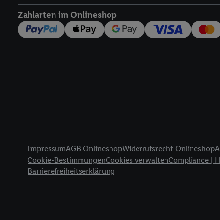
widerrufen - jederzeit 
Zahlarten im Onlineshop
Telekommunikations-basi
die Lidl-Dienste) wider
Durch einen Klick auf „
„Zustimmen“ stimmen Si
genannten Partner zu. W
jederzeit mit Wirkung f
finden Sie hier.
Unter „A
nachfolgend schlagwort
Erfolgsmessung:
Gewährleistung der Sic
Anzeige von Werbung un
Rechtliche Informationen
Verknüpfung verschiede
Impressum
AGB Onlineshop
Widerrufsrecht Onlineshop
A
Messung des Erfolgs v
Cookie-Bestimmungen
Cookies verwalten
Compliance | 
Technologie für digital
Barrierefreiheitserklärung
Verwendung genauer 
Zugriff auf Informa
Zielgruppen durch 