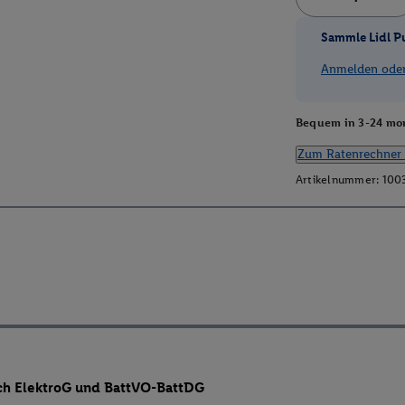
Sammle Lidl P
Anmelden oder 
Bequem in 3-24 mon
Zum Ratenrechner 
Artikelnummer:
100
ch ElektroG und BattVO-BattDG