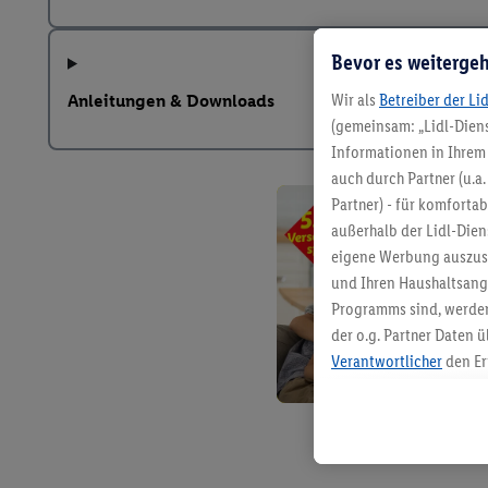
Bevor es weitergeh
Wir als
Betreiber der Li
Anleitungen & Downloads
(gemeinsam: „Lidl-Diens
Informationen in Ihrem 
auch durch Partner (u.a
Partner) - für komforta
außerhalb der Lidl-Die
eigene Werbung auszust
und Ihren Haushaltsang
Programms sind, werden
der o.g. Partner Daten ü
Verantwortlicher
den Er
Die Erstellung personal
angereicherten Profilen
Kaufverhalten in den Li
genauen Standortdaten)