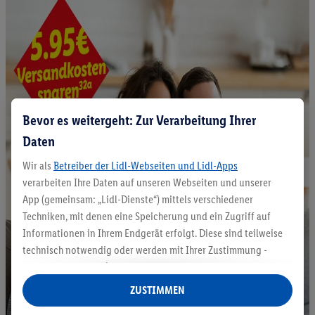
Bevor es weitergeht: Zur Verarbeitung Ihrer
Daten
Wir als
Betreiber der Lidl-Webseiten und Lidl-Apps
verarbeiten Ihre Daten auf unseren Webseiten und unserer
App (gemeinsam: „Lidl-Dienste“) mittels verschiedener
Techniken, mit denen eine Speicherung und ein Zugriff auf
Informationen in Ihrem Endgerät erfolgt. Diese sind teilweise
technisch notwendig oder werden mit Ihrer Zustimmung -
auch durch Partner (u.a.
als separat
oder gemeinsam
Verantwortliche; im Zusammenhang mit dem IAB TCF
ZUSTIMMEN
insgesamt
6
Partner) - für komfortable Einstellungen, zur