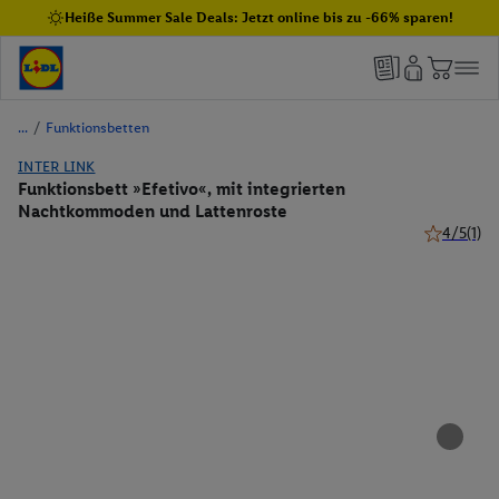
Heiße Summer Sale Deals: Jetzt online bis zu -66% sparen!
/
Funktionsbetten
INTER LINK
Funktionsbett »Efetivo«, mit integrierten
Nachtkommoden und Lattenroste
4/5
(1)
4 von 5 St