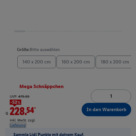
Größe:
Bitte auswählen
140 x 200 cm
160 x 200 cm
180 x 200 cm
Mega Schnäppchen
UVP:
479.99
-52%
228.54*
In den Warenkorb
ab
inkl. MwSt. zzgl.
Lieferung
Sammle Lidl Punkte mit deinem Kauf.