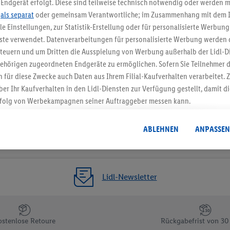
Endgerät erfolgt. Diese sind teilweise technisch notwendig oder werden m
.
als separat
oder gemeinsam Verantwortliche; im Zusammenhang mit dem 
Gutschein sichern!
ble Einstellungen, zur Statistik-Erstellung oder für personalisierte Werbun
nste verwendet. Datenverarbeitungen für personalisierte Werbung werden
euern und um Dritten die Ausspielung von Werbung außerhalb der Lidl-Di
ehörigen zugeordneten Endgeräte zu ermöglichen. Sofern Sie Teilnehmer de
 für diese Zwecke auch Daten aus Ihrem Filial-Kaufverhalten verarbeitet
ber Ihr Kaufverhalten in den Lidl-Diensten zur Verfügung gestellt, damit di
folg von Werbekampagnen seiner Auftraggeber messen kann.
isierter Werbung basiert auf der Generierung von auch mit Daten von and
. Dies umfasst die Zusammenführung von Daten (z.B. über Ihre Nutzung der 
ABLEHNEN
ANPASSEN
dl-Diensten, Informationen aus Ihrem Kundenkonto - z.B. Alter oder Geschl
 auch über verschiedene Endgeräte und Lidl-Dienste hinweg einschließli
auf Informationen auf Ihren Endgeräten zur Erstellung von Zielgruppen (
nhang mit dem Ausspielen dieser Werbung erfolgen Verarbeitungen auch
Lidl-Newsletter
bung, zur Zielgruppenforschung, zur Entwicklung von Angeboten sowie z
rung dieser Werbeausspielungen.
timmung dazu erteilen und danach ein Lidl Plus-Konto erstellen bzw. sich i
ostenlose Retoure
Rückgabefrist von 30
kann darüber hinaus auch Ihre dort angegebene E-Mail-Adresse von uns i