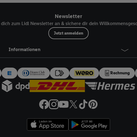
 einem der oben genannten Partner verwendet werden, um daraus eine spe
annte EUID), die wir sodann ähnlich wie die sogleich beschriebene Utiq-
Newsletter
Dritten betriebenen Diensten zu erkennen und Ihnen personalisierte Werb
dich zum Lidl Newsletter an & sichere dir dein Willkommensges
d einem der anderen oben genannten Partner auch Ihre in einen Hashwert
Verantwortlichkeit verarbeitet.
Jetzt anmelden
 der Utiq SA/NV („Utiq“) und Ihrem
Telekommunikationsnetzbetreiber
, die
etzen. Utiq prüft zunächst anhand Ihrer IP-Adresse, ob die Technologie für
Informationen
ibt Utiq Ihre IP-Adresse an Ihren Netzbetreiber weiter, der anhand der IP-A
wie z.B. Ihrer Mobilfunknummer, eine Kennung für Utiq erstellt. Wir werd
erzuerkennen und Erkenntnisse über Ihr Nutzungsverhalten in den Lidl-Die
Rechnung
 mittels dieser Technologie auch auf Diensten wiedererkannt werden, die
 dort personalisierte Werbung ausspielen können. Sie können Ihre Einwilli
logie - zusätzlich zur weiter unten erläuterten Möglichkeit, Ihre Einwillig
auch über
das Datenschutzportal von Utiq („consenthub“)
oder über „Anpass
erten Utiq-Technologie für digitales Marketing“ am unteren Ende dieser E
rufen. Weitere Informationen finden Sie in den
Datenschutzbestimmungen 
Ablehnen“ können Sie nur den Einsatz notwendiger Techniken zulassen. Dur
e allen Verarbeitungen zu sämtlichen vorgenannten Zwecken unter Einbi
eitere Informationen, auch zur Speicherdauer der Daten und zu Ihrem Rech