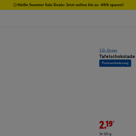
Heiße Summer Sale Deals: Jetzt online bis zu -66% sparen!
J.D. Gross
Tafelschokolade 
Preisveränderung
2.19*
Je 125 g