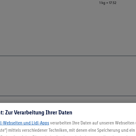
1 kg = 17.52
t: Zur Verarbeitung Ihrer Daten
5.95 € Versand spa
dl-Webseiten und Lidl-Apps
verarbeiten Ihre Daten auf unseren Webseiten
te“) mittels verschiedener Techniken, mit denen eine Speicherung und ein 
Jetzt zum Newsletter anmel