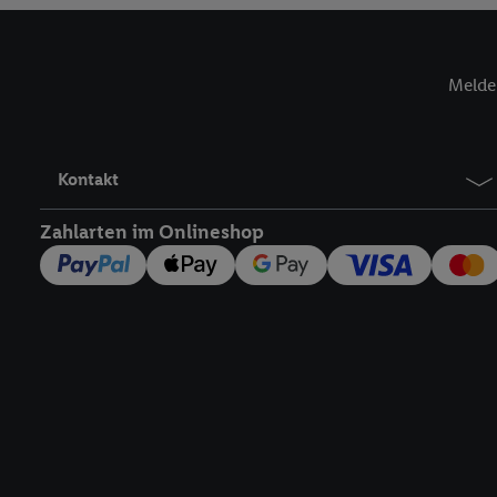
Verantwortlichkeit mit
zu erstellen (die sogen
können, um Sie in von 
Melde 
Hierzu wird von uns un
Adresse in gemeinsamer 
Zudem erlauben Sie uns,
den Lidl-Diensten einzus
Kontakt
Wenn das der Fall ist, g
Kundenkonto-Referenz, 
Zahlarten im Onlineshop
verwenden, um Sie wied
Insbesondere können Sie
werden, damit wir Ihnen
Nutzung der Utiq-Techno
widerrufen - jederzeit 
Telekommunikations-basi
die Lidl-Dienste) wider
Durch einen Klick auf „
„Zustimmen“ stimmen Si
genannten Partner zu. W