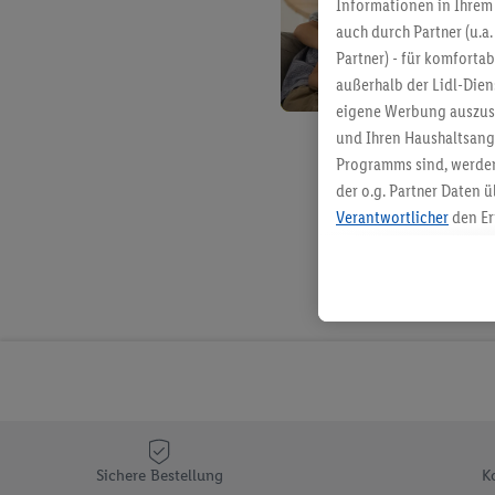
Informationen in Ihrem 
auch durch Partner (u.a
Partner) - für komforta
außerhalb der Lidl-Die
eigene Werbung auszust
und Ihren Haushaltsang
Programms sind, werden
der o.g. Partner Daten ü
Verantwortlicher
den Er
Die Erstellung personal
angereicherten Profilen
Kaufverhalten in den Li
genauen Standortdaten)
und/ oder dem Zugriff 
Segmenten). Im Zusamme
Erfolgsmessung der Wer
Sicherung und Optimie
Sofern Sie hier Ihre Zus
Sichere Bestellung
K
Plus-Konto einloggen, 