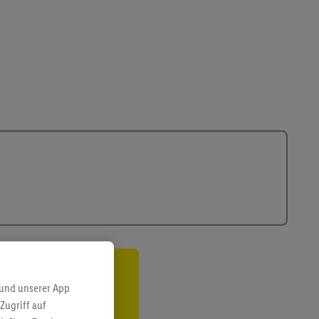
ren³²ᵃ
 und unserer App
Zugriff auf
den