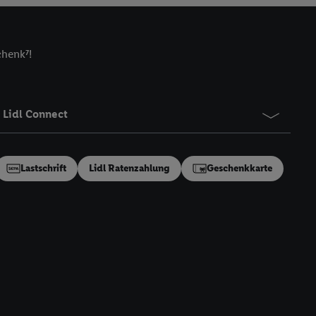
zielle Online-Kennung
Kennung verwenden
ung auszuspielen.
chenk⁷!
 umgewandelte E-Mail-
 Utiq-Technologie in
 Sie verfügbar ist.
Lidl Connect
dresse und einer
en diese Kennung
nsten zu erfassen.
Lastschrift
Lidl Ratenzahlung
Geschenkkarte
 von Dritten betrieben
gung speziell zur
ung generell zu
en“/„Nutzung der
inwilligung (nur für
von Utiq
.
ch einen Klick auf
ndung sämtlicher
t, Ihre Einwilligung