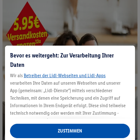
Bevor es weitergeht: Zur Verarbeitung Ihrer
Daten
Wir als
Betreiber der Lidl-Webseiten und Lidl-Apps
verarbeiten Ihre Daten auf unseren Webseiten und unserer
App (gemeinsam: „Lidl-Dienste“) mittels verschiedener
Techniken, mit denen eine Speicherung und ein Zugriff auf
Informationen in Ihrem Endgerät erfolgt. Diese sind teilweise
technisch notwendig oder werden mit Ihrer Zustimmung -
auch durch Partner (u.a.
als separat
oder gemeinsam
Verantwortliche; im Zusammenhang mit dem IAB TCF
ZUSTIMMEN
insgesamt
6
Partner) - für komfortable Einstellungen, zur