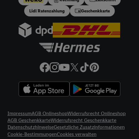
in einen Hashwert umgewandelte E-Mail-Adresse in
Lidl Ratenzahlung
Geschenkkarte
gemeinsamer Verantwortlichkeit verarbeitet.
Zudem erlauben Sie uns, der Utiq SA/NV („Utiq“) und
Ihrem
Telekommunikationsnetzbetreiber
, die Utiq-Technologie
in den Lidl-Diensten einzusetzen. Utiq prüft zunächst anhand
Ihrer IP-Adresse, ob die Technologie für Sie verfügbar ist.
Wenn das der Fall ist, gibt Utiq Ihre IP-Adresse an Ihren
Netzbetreiber weiter, der anhand der IP-Adresse und einer
Kundenkonto-Referenz, wie z.B. Ihrer Mobilfunknummer, eine
Kennung für Utiq erstellt. Wir werden diese Kennung
verwenden, um Sie wiederzuerkennen und Erkenntnisse über
Ihr Nutzungsverhalten in den Lidl-Diensten zu erfassen.
Insbesondere können Sie mittels dieser Technologie auch auf
Diensten wiedererkannt werden, die von Dritten betrieben
Rechtliche Informationen
werden, damit wir Ihnen dort personalisierte Werbung
Impressum
AGB Onlineshop
Widerrufsrecht Onlineshop
ausspielen können. Sie können Ihre Einwilligung speziell zur
AGB Geschenkkarte
Widerrufsrecht Geschenkkarte
Nutzung der Utiq-Technologie - zusätzlich zur weiter unten
Datenschutzhinweise
Gesetzliche Zusatzinformationen
erläuterten Möglichkeit, Ihre Einwilligung generell zu
Cookie-Bestimmungen
Cookies verwalten
widerrufen - jederzeit auch über
das Datenschutzportal von