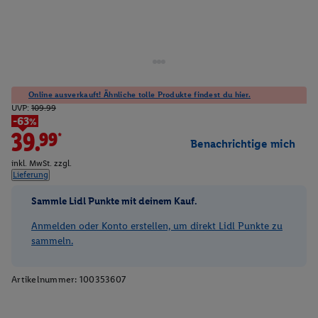
Online ausverkauft! Ähnliche tolle Produkte findest du hier.
UVP:
109.99
-63%
39.99*
Benachrichtige mich
inkl. MwSt. zzgl.
Lieferung
Sammle Lidl Punkte mit deinem Kauf.
Anmelden oder Konto erstellen, um direkt Lidl Punkte zu
sammeln.
Artikelnummer:
100353607