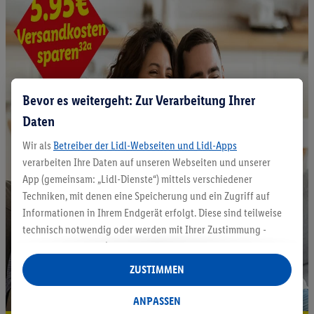
Bevor es weitergeht: Zur Verarbeitung Ihrer
Daten
Wir als
Betreiber der Lidl-Webseiten und Lidl-Apps
verarbeiten Ihre Daten auf unseren Webseiten und unserer
App (gemeinsam: „Lidl-Dienste“) mittels verschiedener
Techniken, mit denen eine Speicherung und ein Zugriff auf
Informationen in Ihrem Endgerät erfolgt. Diese sind teilweise
technisch notwendig oder werden mit Ihrer Zustimmung -
auch durch Partner (u.a.
als separat
oder gemeinsam
Verantwortliche; im Zusammenhang mit dem IAB TCF
ZUSTIMMEN
insgesamt
6
Partner) - für komfortable Einstellungen, zur
Statistik-Erstellung oder für personalisierte Werbung
ANPASSEN
innerhalb und außerhalb der Lidl-Dienste verwendet.