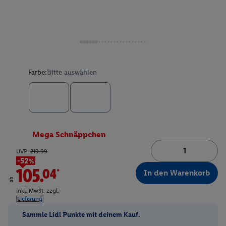
Farbe:
Bitte auswählen
Mega Schnäppchen
UVP:
219.99
-52%
105.04*
In den Warenkorb
ab
inkl. MwSt. zzgl.
Lieferung
Sammle Lidl Punkte mit deinem Kauf.