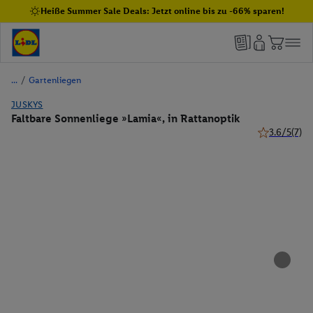
Heiße Summer Sale Deals: Jetzt online bis zu -66% sparen!
/
Gartenliegen
JUSKYS
Faltbare Sonnenliege »Lamia«, in Rattanoptik
3.6/5
(7)
3.6 von 5 St