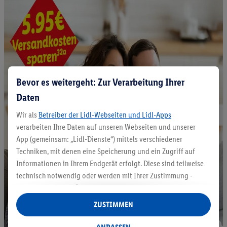
Bevor es weitergeht: Zur Verarbeitung Ihrer
Daten
Wir als
Betreiber der Lidl-Webseiten und Lidl-Apps
verarbeiten Ihre Daten auf unseren Webseiten und unserer
App (gemeinsam: „Lidl-Dienste“) mittels verschiedener
Techniken, mit denen eine Speicherung und ein Zugriff auf
Informationen in Ihrem Endgerät erfolgt. Diese sind teilweise
technisch notwendig oder werden mit Ihrer Zustimmung -
auch durch Partner (u.a.
als separat
oder gemeinsam
Verantwortliche; im Zusammenhang mit dem IAB TCF
ZUSTIMMEN
insgesamt
6
Partner) - für komfortable Einstellungen, zur
Statistik-Erstellung oder für personalisierte Werbung