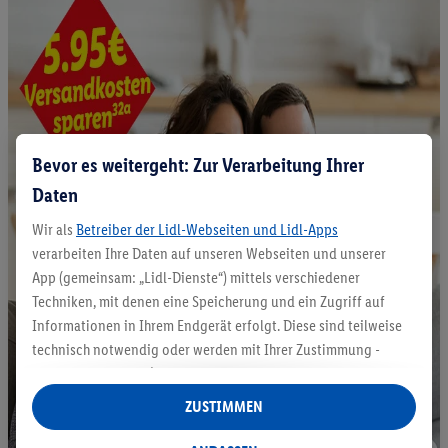
Bevor es weitergeht: Zur Verarbeitung Ihrer
Daten
Wir als
Betreiber der Lidl-Webseiten und Lidl-Apps
verarbeiten Ihre Daten auf unseren Webseiten und unserer
App (gemeinsam: „Lidl-Dienste“) mittels verschiedener
Techniken, mit denen eine Speicherung und ein Zugriff auf
Informationen in Ihrem Endgerät erfolgt. Diese sind teilweise
technisch notwendig oder werden mit Ihrer Zustimmung -
auch durch Partner (u.a.
als separat
oder gemeinsam
Verantwortliche; im Zusammenhang mit dem IAB TCF
ZUSTIMMEN
insgesamt
6
Partner) - für komfortable Einstellungen, zur
Statistik-Erstellung oder für personalisierte Werbung