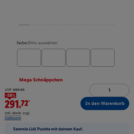
Farbe:
Bitte auswählen
Mega Schnäppchen
UVP:
699.99
-58%
291.72*
In den Warenkorb
inkl. MwSt. zzgl.
Lieferung
Sammle Lidl Punkte mit deinem Kauf.