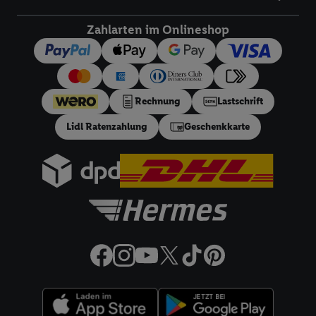
um Sie in von Dritten betriebenen Diensten zu erkennen und
Ihnen personalisierte Werbung auszuspielen. Hierzu wird von
Zahlarten im Onlineshop
uns und einem der anderen oben genannten Partner auch Ihre
in einen Hashwert umgewandelte E-Mail-Adresse in
gemeinsamer Verantwortlichkeit verarbeitet.
Zudem erlauben Sie uns, der Utiq SA/NV („Utiq“) und
Rechnung
Lastschrift
Ihrem
Telekommunikationsnetzbetreiber
, die Utiq-Technologie
Lidl Ratenzahlung
Geschenkkarte
in den Lidl-Diensten einzusetzen. Utiq prüft zunächst anhand
Ihrer IP-Adresse, ob die Technologie für Sie verfügbar ist.
Wenn das der Fall ist, gibt Utiq Ihre IP-Adresse an Ihren
Netzbetreiber weiter, der anhand der IP-Adresse und einer
Kundenkonto-Referenz, wie z.B. Ihrer Mobilfunknummer, eine
Kennung für Utiq erstellt. Wir werden diese Kennung
verwenden, um Sie wiederzuerkennen und Erkenntnisse über
Ihr Nutzungsverhalten in den Lidl-Diensten zu erfassen.
Insbesondere können Sie mittels dieser Technologie auch auf
Diensten wiedererkannt werden, die von Dritten betrieben
werden, damit wir Ihnen dort personalisierte Werbung