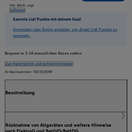
inkl. MwSt. zzgl.
Lieferung
Sammle Lidl Punkte mit deinem Kauf.
Anmelden oder Konto erstellen, um direkt Lidl Punkte zu
sammeln.
Bequem in 3-24 monatlichen Raten zahlen
Zum Ratenrechner und rechtliche Hinweise
Artikelnummer:
100353699
Beschreibung
Rücknahme von Altgeräten und weitere Hinweise
nach ElektroG und BattVO-BattDG