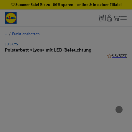
Summer Sale! Bis zu -66% sparen – online & in deiner Filiale!
/
Funktionsbetten
JUSKYS
Polsterbett »Lyon« mit LED-Beleuchtung
3.5/5
(23)
3.5 von 5 Ste