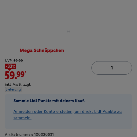
Mega Schnäppchen
UVP:
89.99
-33%
59.99*
inkl. MwSt. zzgl.
Lieferung
Sammle Lidl Punkte mit deinem Kauf.
Anmelden oder Konto erstellen, um direkt Lidl Punkte zu
sammeln.
Artikelnummer:
100320631