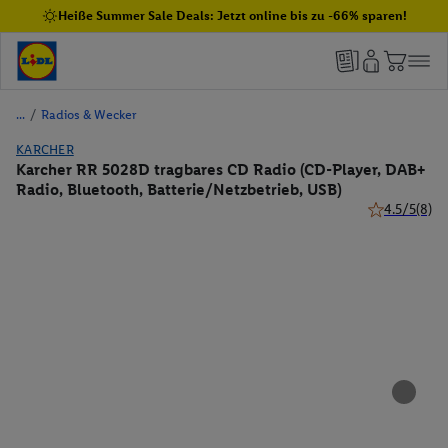
Heiße Summer Sale Deals: Jetzt online bis zu -66% sparen!
/
Radios & Wecker
KARCHER
Karcher RR 5028D tragbares CD Radio (CD-Player, DAB+
Radio, Bluetooth, Batterie/Netzbetrieb, USB)
4.5/5
(8)
4.5 von 5 St