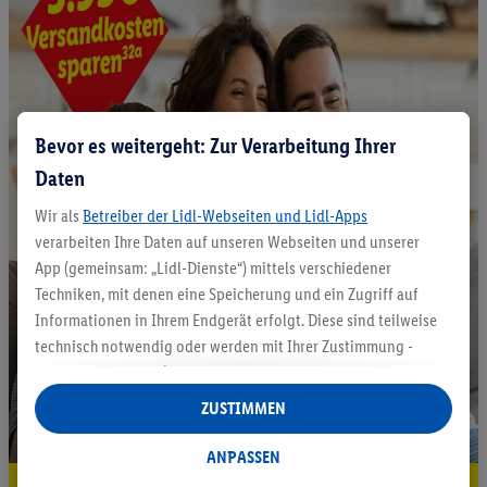
Bevor es weitergeht: Zur Verarbeitung Ihrer
Daten
Wir als
Betreiber der Lidl-Webseiten und Lidl-Apps
verarbeiten Ihre Daten auf unseren Webseiten und unserer
App (gemeinsam: „Lidl-Dienste“) mittels verschiedener
Techniken, mit denen eine Speicherung und ein Zugriff auf
Informationen in Ihrem Endgerät erfolgt. Diese sind teilweise
technisch notwendig oder werden mit Ihrer Zustimmung -
auch durch Partner (u.a.
als separat
oder gemeinsam
Verantwortliche; im Zusammenhang mit dem IAB TCF
ZUSTIMMEN
insgesamt
6
Partner) - für komfortable Einstellungen, zur
Statistik-Erstellung oder für personalisierte Werbung
ANPASSEN
innerhalb und außerhalb der Lidl-Dienste verwendet.