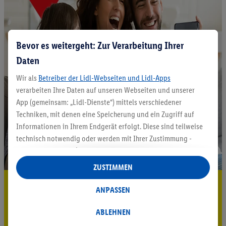
Bevor es weitergeht: Zur Verarbeitung Ihrer
Daten
Wir als
Betreiber der Lidl-Webseiten und Lidl-Apps
verarbeiten Ihre Daten auf unseren Webseiten und unserer
App (gemeinsam: „Lidl-Dienste“) mittels verschiedener
Techniken, mit denen eine Speicherung und ein Zugriff auf
Informationen in Ihrem Endgerät erfolgt. Diese sind teilweise
technisch notwendig oder werden mit Ihrer Zustimmung -
auch durch Partner (u.a.
als separat
oder gemeinsam
Verantwortliche; im Zusammenhang mit dem IAB TCF
ZUSTIMMEN
insgesamt
6
Partner) - für komfortable Einstellungen, zur
5.95 € Versand sparen³²ᵃ
Statistik-Erstellung oder für personalisierte Werbung
ANPASSEN
innerhalb und außerhalb der Lidl-Dienste verwendet.
Jetzt zum Newsletter anmelden
Datenverarbeitungen für personalisierte Werbung werden
ABLEHNEN
durchgeführt, um eigene Werbung auszusteuern und um
Gutschein sichern!