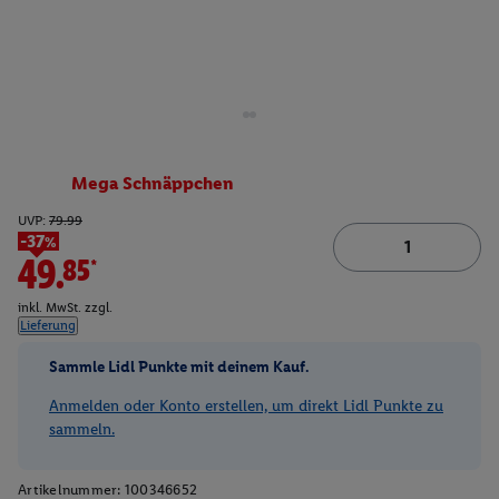
Mega Schnäppchen
UVP:
79.99
-37%
49.85*
inkl. MwSt. zzgl.
Lieferung
Sammle Lidl Punkte mit deinem Kauf.
Anmelden oder Konto erstellen, um direkt Lidl Punkte zu
sammeln.
Artikelnummer:
100346652