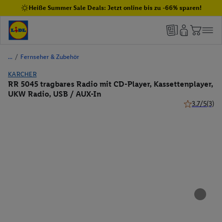
Heiße Summer Sale Deals: Jetzt online bis zu -66% sparen!
/
Fernseher & Zubehör
KARCHER
RR 5045 tragbares Radio mit CD-Player, Kassettenplayer,
UKW Radio, USB / AUX-In
3.7/5
(3)
3.7 von 5 St