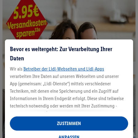
Bevor es weitergeht: Zur Verarbeitung Ihrer
Daten
Wir als
Betreiber der Lidl-Webseiten und Lidl-Apps
verarbeiten Ihre Daten auf unseren Webseiten und unserer
App (gemeinsam: „Lidl-Dienste“) mittels verschiedener
Techniken, mit denen eine Speicherung und ein Zugriff auf
Informationen in Ihrem Endgerät erfolgt. Diese sind teilweise
technisch notwendig oder werden mit Ihrer Zustimmung -
auch durch Partner (u.a.
als separat
oder gemeinsam
Verantwortliche; im Zusammenhang mit dem IAB TCF
ZUSTIMMEN
insgesamt
6
Partner) - für komfortable Einstellungen, zur
Statistik-Erstellung oder für personalisierte Werbung
ANPASSEN