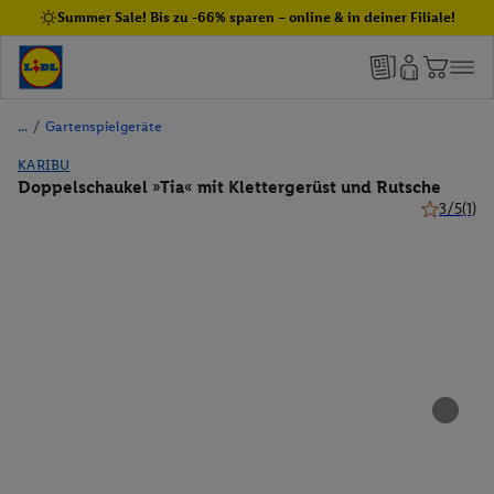
Summer Sale! Bis zu -66% sparen – online & in deiner Filiale!
/
Gartenspielgeräte
KARIBU
Doppelschaukel »Tia« mit Klettergerüst und Rutsche
3/5
(1)
3 von 5 St