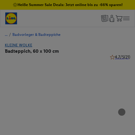
Heiße Summer Sale Deals: Jetzt online bis zu -66% sparen!
/
Badvorleger & Badteppiche
KLEINE WOLKE
Badteppich, 60 x 100 cm
4.7/5
(21)
4.7 von 5 Ste