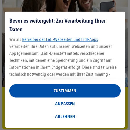
Bevor es weitergeht: Zur Verarbeitung Ihrer
Daten
Wir als
Betreiber der Lidl-Webseiten und Lidl-Apps
verarbeiten Ihre Daten auf unseren Webseiten und unserer
App (gemeinsam: „Lidl-Dienste“) mittels verschiedener
Techniken, mit denen eine Speicherung und ein Zugriff auf
Informationen in Ihrem Endgerät erfolgt. Diese sind teilweise
technisch notwendig oder werden mit Ihrer Zustimmung -
auch durch Partner (u.a.
als separat
oder gemeinsam
Verantwortliche; im Zusammenhang mit dem IAB TCF
ZUSTIMMEN
5.95 € Versand sparen³²ᵃ
insgesamt
6
Partner) - für komfortable Einstellungen, zur
Statistik-Erstellung oder für personalisierte Werbung
ANPASSEN
Jetzt zum Newsletter anmelden
innerhalb und außerhalb der Lidl-Dienste verwendet.
Datenverarbeitungen für personalisierte Werbung werden
ABLEHNEN
Gutschein sichern!
durchgeführt, um eigene Werbung auszusteuern und um
Dritten die Ausspielung von Werbung außerhalb der Lidl-