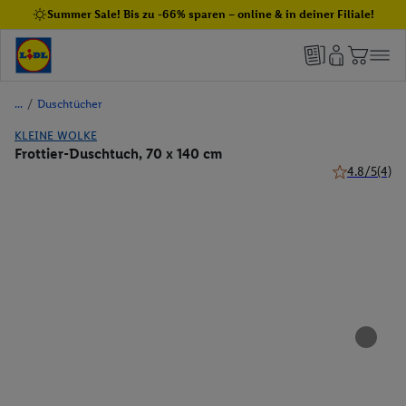
Summer Sale! Bis zu -66% sparen – online & in deiner Filiale!
/
Duschtücher
KLEINE WOLKE
Frottier-Duschtuch, 70 x 140 cm
4.8/5
(4)
4.8 von 5 Ste