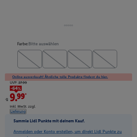
Farbe:
Bitte auswählen
Online ausverkauft! Ähnliche tolle Produkte findest du hier.
UVP:
27.99
-64%
9.99*
ab
inkl. MwSt. zzgl.
Lieferung
Sammle Lidl Punkte mit deinem Kauf.
Anmelden oder Konto erstellen, um direkt Lidl Punkte zu