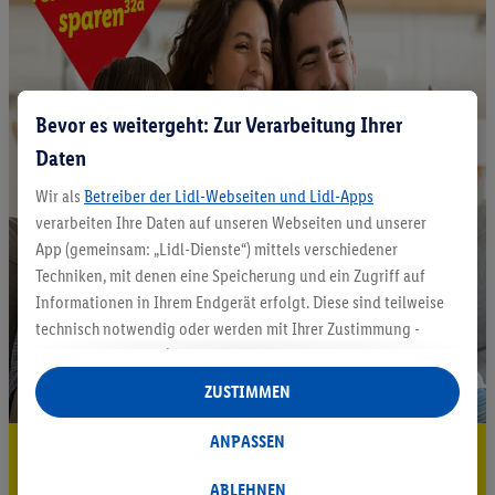
Bevor es weitergeht: Zur Verarbeitung Ihrer
Daten
Wir als
Betreiber der Lidl-Webseiten und Lidl-Apps
verarbeiten Ihre Daten auf unseren Webseiten und unserer
App (gemeinsam: „Lidl-Dienste“) mittels verschiedener
Techniken, mit denen eine Speicherung und ein Zugriff auf
Informationen in Ihrem Endgerät erfolgt. Diese sind teilweise
technisch notwendig oder werden mit Ihrer Zustimmung -
auch durch Partner (u.a.
als separat
oder gemeinsam
Verantwortliche; im Zusammenhang mit dem IAB TCF
ZUSTIMMEN
insgesamt
6
Partner) - für komfortable Einstellungen, zur
Statistik-Erstellung oder für personalisierte Werbung
ANPASSEN
5.95 € Versand sparen³²ᵃ
innerhalb und außerhalb der Lidl-Dienste verwendet.
Datenverarbeitungen für personalisierte Werbung werden
ABLEHNEN
Jetzt zum Newsletter anmelden