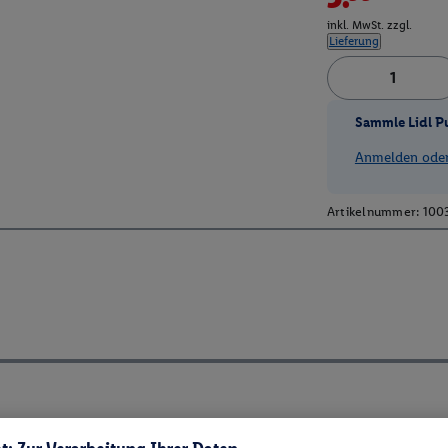
inkl. MwSt. zzgl.
Lieferung
Sammle Lidl P
Anmelden oder 
Artikelnummer:
100