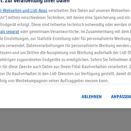
t: Zur Verarbeitung Ihrer Daten
dl-Webseiten und Lidl-Apps
verarbeiten Ihre Daten auf unseren Webseiten
te“) mittels verschiedener Techniken, mit denen eine Speicherung und ein 
Endgerät erfolgt. Diese sind teilweise technisch notwendig oder werden m
5.95 € Versand spa
.
als separat
oder gemeinsam Verantwortliche; im Zusammenhang mit dem 
ble Einstellungen, zur Statistik-Erstellung oder für personalisierte Werbun
Jetzt zum Newsletter anmel
nste verwendet. Datenverarbeitungen für personalisierte Werbung werden
euern und um Dritten die Ausspielung von Werbung außerhalb der Lidl-Di
Gutschein sichern!
ehörigen zugeordneten Endgeräte zu ermöglichen. Sofern Sie Teilnehmer de
 für diese Zwecke auch Daten aus Ihrem Filial-Kaufverhalten verarbeitet
ber Ihr Kaufverhalten in den Lidl-Diensten zur Verfügung gestellt, damit di
folg von Werbekampagnen seiner Auftraggeber messen kann.
isierter Werbung basiert auf der Generierung von auch mit Daten von and
. Dies umfasst die Zusammenführung von Daten (z.B. über Ihre Nutzung der 
ABLEHNEN
ANPASSEN
dl-Diensten, Informationen aus Ihrem Kundenkonto - z.B. Alter oder Geschl
 auch über verschiedene Endgeräte und Lidl-Dienste hinweg einschließli
auf Informationen auf Ihren Endgeräten zur Erstellung von Zielgruppen (
nhang mit dem Ausspielen dieser Werbung erfolgen Verarbeitungen auch
bung, zur Zielgruppenforschung, zur Entwicklung von Angeboten sowie z