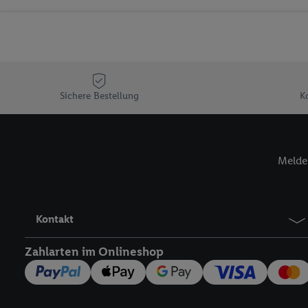
Sicherung und Optimie
Sofern Sie hier Ihre Zus
Plus-Konto einloggen, 
Verantwortlichkeit mit
zu erstellen (die sogen
können, um Sie in von 
Sichere Bestellung
K
Hierzu wird von uns un
Adresse in gemeinsamer 
Zudem erlauben Sie uns,
Melde 
den Lidl-Diensten einzus
Wenn das der Fall ist, g
Kundenkonto-Referenz, 
verwenden, um Sie wied
Kontakt
Insbesondere können Sie
werden, damit wir Ihnen
Zahlarten im Onlineshop
Nutzung der Utiq-Techno
widerrufen - jederzeit 
Telekommunikations-basi