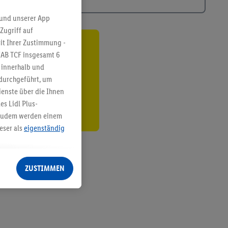
 und unserer App
Zugriff auf
it Ihrer Zustimmung -
ren³²ᵃ
IAB TCF insgesamt
6
g innerhalb und
den
 durchgeführt, um
enste über die Ihnen
s Lidl Plus-
. Zudem werden einem
eser als
eigenständig
eren Diensten
Lidl-Dienste, Ihr
ZUSTIMMEN
echt - sowie Ihre
ch dem Speichern von
sogenannten
 zur Leistungs-/
ur technischen