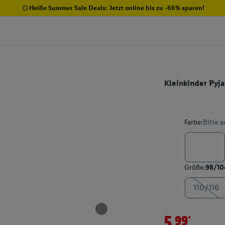
Heiße Summer Sale Deals: Jetzt online bis zu -66% sparen!
Kleinkinder Pyj
Farbe:
Bitte 
Größe:
98/10
110/116
5.99*