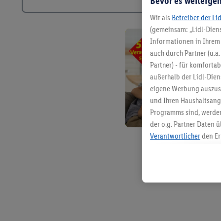
Bevor es weitergeh
Wir als
Betreiber der Li
(gemeinsam: „Lidl-Diens
Informationen in Ihrem 
auch durch Partner (u.a
Partner) - für komforta
außerhalb der Lidl-Die
eigene Werbung auszust
und Ihren Haushaltsang
Programms sind, werden
der o.g. Partner Daten ü
Verantwortlicher
den Er
Die Erstellung personal
angereicherten Profilen
Kaufverhalten in den Li
genauen Standortdaten)
und/ oder dem Zugriff 
Segmenten). Im Zusamme
Erfolgsmessung der Wer