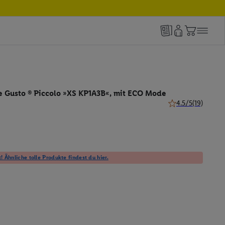
 Gusto ® Piccolo »XS KP1A3B«, mit ECO Mode
4.5/5
(19)
4.5 von 5 Sternen 
! Ähnliche tolle Produkte findest du hier.