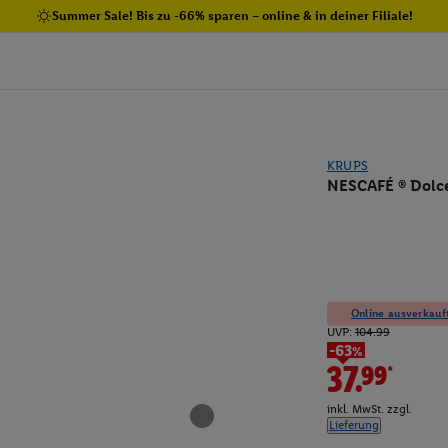
Summer Sale! Bis zu -66% sparen – online & in deiner Filiale!
KRUPS
NESCAFÉ ® Dolce
Online ausverkauft
UVP:
104.99
-63%
37.99*
inkl. MwSt. zzgl.
Lieferung