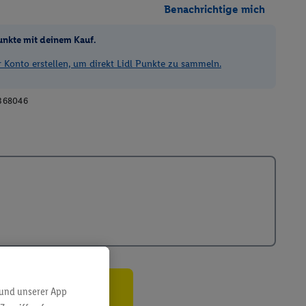
Benachrichtige mich
unkte mit deinem Kauf.
Konto erstellen, um direkt Lidl Punkte zu sammeln.
368046
 und unserer App
ren³²ᵃ