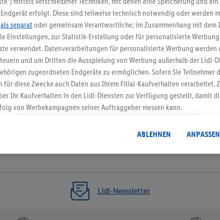
te“) mittels verschiedener Techniken, mit denen eine Speicherung und ein 
Endgerät erfolgt. Diese sind teilweise technisch notwendig oder werden m
Jetzt zum Newsletter anmel
.
als separat
oder gemeinsam Verantwortliche; im Zusammenhang mit dem 
ble Einstellungen, zur Statistik-Erstellung oder für personalisierte Werbun
Gutschein sichern!
nste verwendet. Datenverarbeitungen für personalisierte Werbung werden
euern und um Dritten die Ausspielung von Werbung außerhalb der Lidl-Di
ehörigen zugeordneten Endgeräte zu ermöglichen. Sofern Sie Teilnehmer de
 für diese Zwecke auch Daten aus Ihrem Filial-Kaufverhalten verarbeitet
ber Ihr Kaufverhalten in den Lidl-Diensten zur Verfügung gestellt, damit di
folg von Werbekampagnen seiner Auftraggeber messen kann.
isierter Werbung basiert auf der Generierung von auch mit Daten von and
. Dies umfasst die Zusammenführung von Daten (z.B. über Ihre Nutzung der 
ABLEHNEN
ANPASSEN
dl-Diensten, Informationen aus Ihrem Kundenkonto - z.B. Alter oder Geschl
 auch über verschiedene Endgeräte und Lidl-Dienste hinweg einschließli
auf Informationen auf Ihren Endgeräten zur Erstellung von Zielgruppen (
nhang mit dem Ausspielen dieser Werbung erfolgen Verarbeitungen auch
bung, zur Zielgruppenforschung, zur Entwicklung von Angeboten sowie z
Lidl-Newsletter
rung dieser Werbeausspielungen.
timmung dazu erteilen und danach ein Lidl Plus-Konto erstellen bzw. sich i