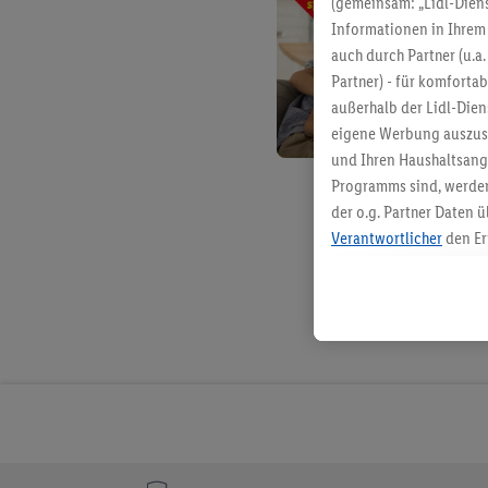
(gemeinsam: „Lidl-Diens
Informationen in Ihrem 
auch durch Partner (u.a
Partner) - für komforta
außerhalb der Lidl-Die
eigene Werbung auszust
und Ihren Haushaltsang
Programms sind, werden
der o.g. Partner Daten ü
Verantwortlicher
den Er
Die Erstellung personal
angereicherten Profilen
Kaufverhalten in den Li
genauen Standortdaten)
und/ oder dem Zugriff 
Segmenten). Im Zusamme
Erfolgsmessung der Wer
Sicherung und Optimie
Sofern Sie hier Ihre Zus