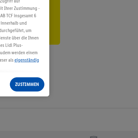
Zugriff auf
it Ihrer Zustimmung -
den
IAB TCF insgesamt
6
g innerhalb und
 durchgeführt, um
enste über die Ihnen
s Lidl Plus-
. Zudem werden einem
eser als
eigenständig
eren Diensten
Lidl-Dienste, Ihr
ZUSTIMMEN
echt - sowie Ihre
ch dem Speichern von
sogenannten
 zur Leistungs-/
ur technischen
n Ihr bestehendes Lidl