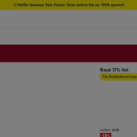
Heiße Summer Sale Deals: Jetzt online bis zu -66% sparen!
Rosé 17% Vol
Top Kundenbewertung
vorher:
6.79
-18%