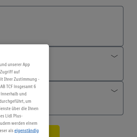
 und unserer App
Zugriff auf
it Ihrer Zustimmung -
IAB TCF insgesamt
6
g innerhalb und
 durchgeführt, um
enste über die Ihnen
s Lidl Plus-
. Zudem werden einem
eser als
eigenständig