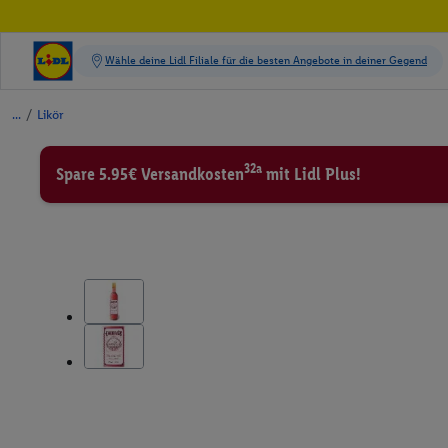
/
Likör
32a
Spare 5.95€ Versandkosten
mit Lidl Plus!