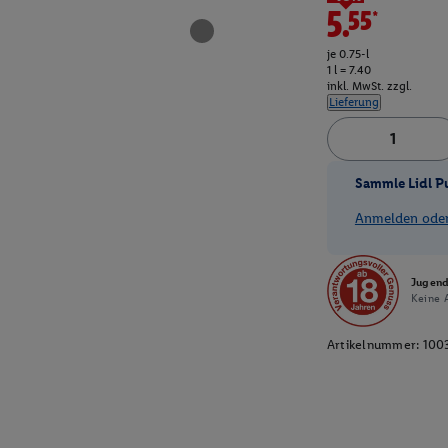
5.55*
je 0.75-l
1 l = 7.40
inkl. MwSt. zzgl.
Lieferung
Sammle Lidl P
Anmelden oder 
Jugend
Keine A
Artikelnummer:
100