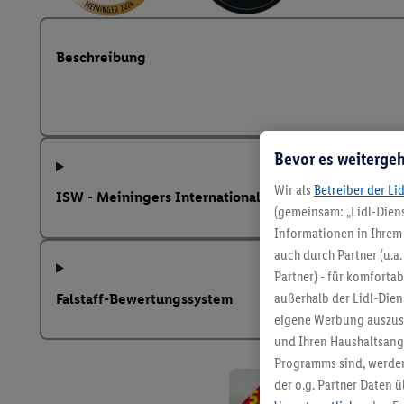
Beschreibung
Bevor es weitergeh
Wir als
Betreiber der Li
ISW - Meiningers International Spirits Award
(gemeinsam: „Lidl-Diens
Informationen in Ihrem 
auch durch Partner (u.a
Partner) - für komforta
außerhalb der Lidl-Die
Falstaff-Bewertungssystem
eigene Werbung auszust
und Ihren Haushaltsang
Programms sind, werden
der o.g. Partner Daten ü