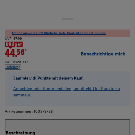
Online ausverkauft! Ähnliche tolle Produkte findest du hier.
UVP:
47.99
Billiger
44.56*
Benachrichtige mich
inkl. MwSt. zzgl.
Lieferung
Sammle Lidl Punkte mit deinem Kauf.
Anmelden oder Konto erstellen, um direkt Lidl Punkte zu
sammeln.
Artikelnummer:
100378788
Beschreibung