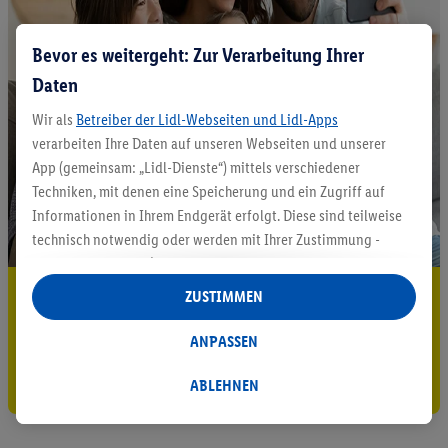
Bevor es weitergeht: Zur Verarbeitung Ihrer
Daten
Wir als
Betreiber der Lidl-Webseiten und Lidl-Apps
verarbeiten Ihre Daten auf unseren Webseiten und unserer
App (gemeinsam: „Lidl-Dienste“) mittels verschiedener
Techniken, mit denen eine Speicherung und ein Zugriff auf
Informationen in Ihrem Endgerät erfolgt. Diese sind teilweise
technisch notwendig oder werden mit Ihrer Zustimmung -
auch durch Partner (u.a.
als separat
oder gemeinsam
Verantwortliche; im Zusammenhang mit dem IAB TCF
5.95 € Versand sparen³²ᵃ
ZUSTIMMEN
insgesamt
6
Partner) - für komfortable Einstellungen, zur
Jetzt zum Newsletter anmelden
Statistik-Erstellung oder für personalisierte Werbung
ANPASSEN
innerhalb und außerhalb der Lidl-Dienste verwendet.
Gutschein sichern!
Datenverarbeitungen für personalisierte Werbung werden
ABLEHNEN
durchgeführt, um eigene Werbung auszusteuern und um
Dritten die Ausspielung von Werbung außerhalb der Lidl-