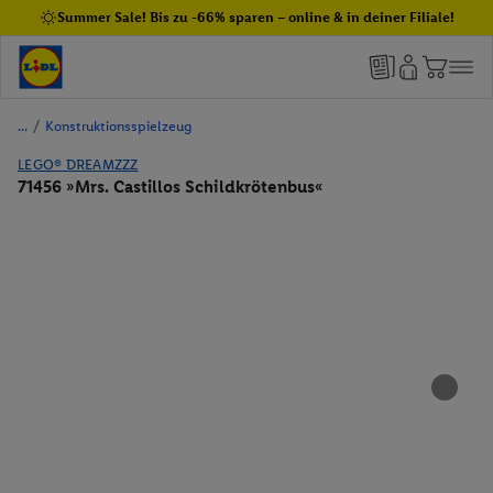
Summer Sale! Bis zu -66% sparen – online & in deiner Filiale!
/
Konstruktionsspielzeug
LEGO® DREAMZZZ
71456 »Mrs. Castillos Schildkrötenbus«