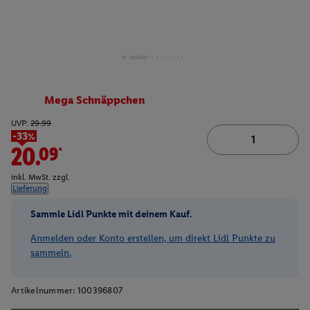
Mega Schnäppchen
UVP:
29.99
-33%
20.09*
inkl. MwSt. zzgl.
Lieferung
Sammle Lidl Punkte mit deinem Kauf.
Anmelden oder Konto erstellen, um direkt Lidl Punkte zu
sammeln.
Artikelnummer:
100396807