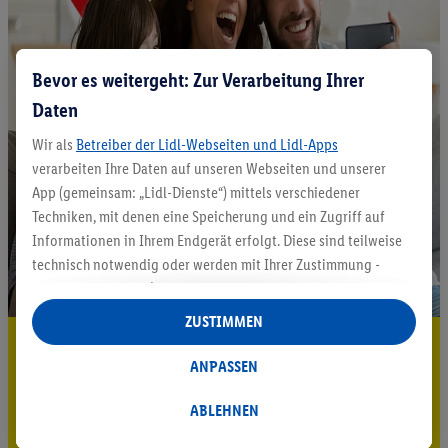
Bevor es weitergeht: Zur Verarbeitung Ihrer
Daten
Wir als
Betreiber der Lidl-Webseiten und Lidl-Apps
verarbeiten Ihre Daten auf unseren Webseiten und unserer
App (gemeinsam: „Lidl-Dienste“) mittels verschiedener
Techniken, mit denen eine Speicherung und ein Zugriff auf
Informationen in Ihrem Endgerät erfolgt. Diese sind teilweise
technisch notwendig oder werden mit Ihrer Zustimmung -
auch durch Partner (u.a.
als separat
oder gemeinsam
Verantwortliche; im Zusammenhang mit dem IAB TCF
ZUSTIMMEN
insgesamt
6
Partner) - für komfortable Einstellungen, zur
5.95 € Versand sparen³²ᵃ
Statistik-Erstellung oder für personalisierte Werbung
ANPASSEN
Jetzt zum Newsletter anmelden
innerhalb und außerhalb der Lidl-Dienste verwendet.
Datenverarbeitungen für personalisierte Werbung werden
ABLEHNEN
Gutschein sichern!
durchgeführt, um eigene Werbung auszusteuern und um