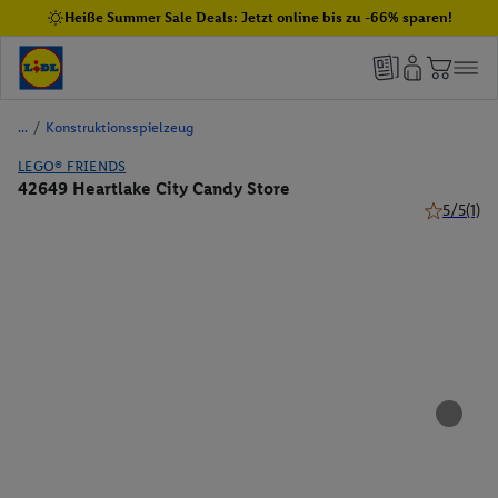
Heiße Summer Sale Deals: Jetzt online bis zu -66% sparen!
/
Konstruktionsspielzeug
LEGO® FRIENDS
42649 Heartlake City Candy Store
5/5
(1)
5 von 5 St