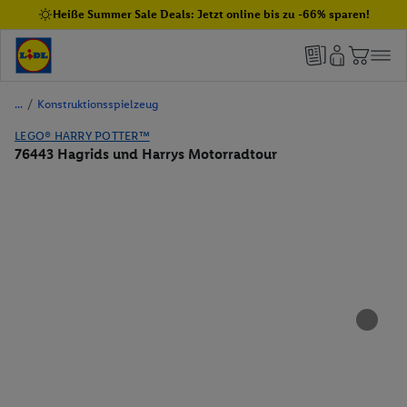
Heiße Summer Sale Deals: Jetzt online bis zu -66% sparen!
/
Konstruktionsspielzeug
LEGO® HARRY POTTER™
76443 Hagrids und Harrys Motorradtour