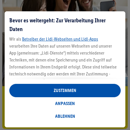
Bevor es weitergeht: Zur Verarbeitung Ihrer
Daten
Wir als
Betreiber der Lidl-Webseiten und Lidl-Apps
verarbeiten Ihre Daten auf unseren Webseiten und unserer
App (gemeinsam: „Lidl-Dienste“) mittels verschiedener
Techniken, mit denen eine Speicherung und ein Zugriff auf
Informationen in Ihrem Endgerät erfolgt. Diese sind teilweise
technisch notwendig oder werden mit Ihrer Zustimmung -
auch durch Partner (u.a.
als separat
oder gemeinsam
Verantwortliche; im Zusammenhang mit dem IAB TCF
ZUSTIMMEN
5.95 € Versand sparen³²ᵃ
insgesamt
6
Partner) - für komfortable Einstellungen, zur
Statistik-Erstellung oder für personalisierte Werbung
ANPASSEN
Jetzt zum Newsletter anmelden
innerhalb und außerhalb der Lidl-Dienste verwendet.
Datenverarbeitungen für personalisierte Werbung werden
ABLEHNEN
Gutschein sichern!
durchgeführt, um eigene Werbung auszusteuern und um
Dritten die Ausspielung von Werbung außerhalb der Lidl-