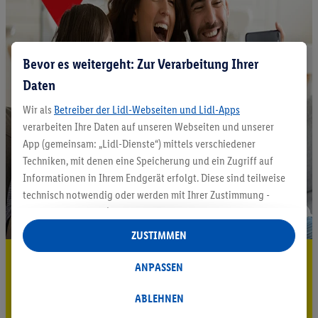
Bevor es weitergeht: Zur Verarbeitung Ihrer
Daten
Wir als
Betreiber der Lidl-Webseiten und Lidl-Apps
verarbeiten Ihre Daten auf unseren Webseiten und unserer
App (gemeinsam: „Lidl-Dienste“) mittels verschiedener
Techniken, mit denen eine Speicherung und ein Zugriff auf
Informationen in Ihrem Endgerät erfolgt. Diese sind teilweise
technisch notwendig oder werden mit Ihrer Zustimmung -
auch durch Partner (u.a.
als separat
oder gemeinsam
Verantwortliche; im Zusammenhang mit dem IAB TCF
ZUSTIMMEN
insgesamt
6
Partner) - für komfortable Einstellungen, zur
5.95 € Versand sparen³²ᵃ
Statistik-Erstellung oder für personalisierte Werbung
ANPASSEN
innerhalb und außerhalb der Lidl-Dienste verwendet.
Jetzt zum Newsletter anmelden
Datenverarbeitungen für personalisierte Werbung werden
ABLEHNEN
durchgeführt, um eigene Werbung auszusteuern und um
Gutschein sichern!