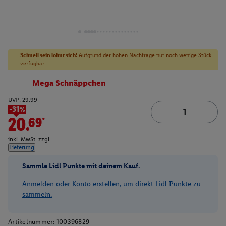
Schnell sein lohnt sich!
Aufgrund der hohen Nachfrage nur noch wenige Stück
verfügbar.
Mega Schnäppchen
UVP:
29.99
-31%
20.69*
inkl. MwSt. zzgl.
Lieferung
Sammle Lidl Punkte mit deinem Kauf.
Anmelden oder Konto erstellen, um direkt Lidl Punkte zu
sammeln.
Artikelnummer:
100396829