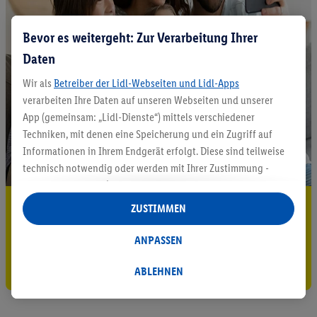
Bevor es weitergeht: Zur Verarbeitung Ihrer
Daten
Wir als
Betreiber der Lidl-Webseiten und Lidl-Apps
verarbeiten Ihre Daten auf unseren Webseiten und unserer
App (gemeinsam: „Lidl-Dienste“) mittels verschiedener
Techniken, mit denen eine Speicherung und ein Zugriff auf
Informationen in Ihrem Endgerät erfolgt. Diese sind teilweise
technisch notwendig oder werden mit Ihrer Zustimmung -
auch durch Partner (u.a.
als separat
oder gemeinsam
Verantwortliche; im Zusammenhang mit dem IAB TCF
5.95 € Versand sparen³²ᵃ
ZUSTIMMEN
insgesamt
6
Partner) - für komfortable Einstellungen, zur
Jetzt zum Newsletter anmelden
Statistik-Erstellung oder für personalisierte Werbung
ANPASSEN
innerhalb und außerhalb der Lidl-Dienste verwendet.
Gutschein sichern!
Datenverarbeitungen für personalisierte Werbung werden
ABLEHNEN
durchgeführt, um eigene Werbung auszusteuern und um
Dritten die Ausspielung von Werbung außerhalb der Lidl-