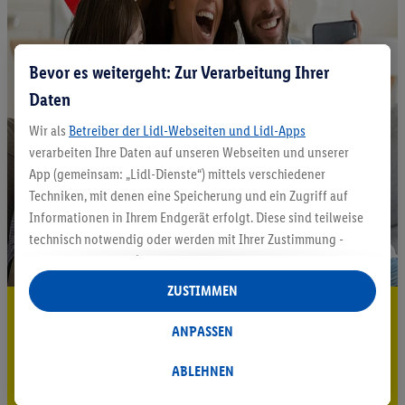
Bevor es weitergeht: Zur Verarbeitung Ihrer
Daten
Wir als
Betreiber der Lidl-Webseiten und Lidl-Apps
verarbeiten Ihre Daten auf unseren Webseiten und unserer
App (gemeinsam: „Lidl-Dienste“) mittels verschiedener
Techniken, mit denen eine Speicherung und ein Zugriff auf
Informationen in Ihrem Endgerät erfolgt. Diese sind teilweise
technisch notwendig oder werden mit Ihrer Zustimmung -
auch durch Partner (u.a.
als separat
oder gemeinsam
Verantwortliche; im Zusammenhang mit dem IAB TCF
ZUSTIMMEN
insgesamt
6
Partner) - für komfortable Einstellungen, zur
5.95 € Versand sparen³²ᵃ
Statistik-Erstellung oder für personalisierte Werbung
ANPASSEN
Jetzt zum Newsletter anmelden
innerhalb und außerhalb der Lidl-Dienste verwendet.
Datenverarbeitungen für personalisierte Werbung werden
ABLEHNEN
Gutschein sichern!
durchgeführt, um eigene Werbung auszusteuern und um