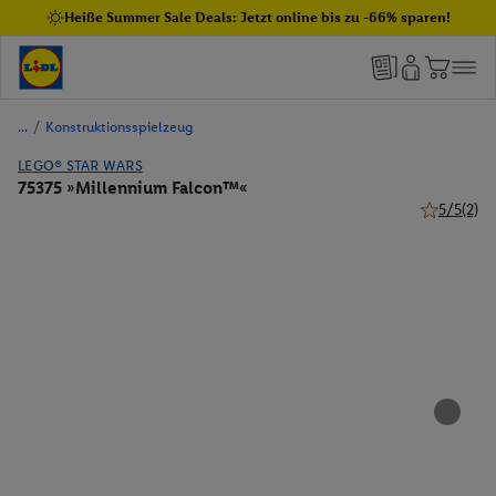
Heiße Summer Sale Deals: Jetzt online bis zu -66% sparen!
/
Konstruktionsspielzeug
LEGO® STAR WARS
75375 »Millennium Falcon™«
5/5
(2)
5 von 5 St