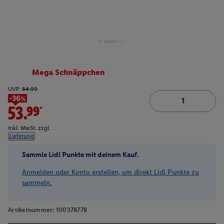
Mega Schnäppchen
UVP:
84.99
-36%
53.99*
inkl. MwSt. zzgl.
Lieferung
Sammle Lidl Punkte mit deinem Kauf.
Anmelden oder Konto erstellen, um direkt Lidl Punkte zu
sammeln.
Artikelnummer:
100378778