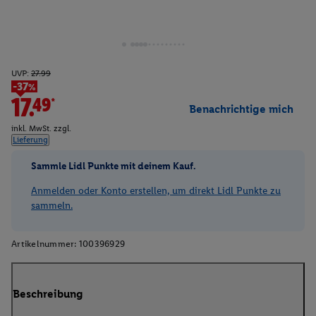
UVP:
27.99
-37%
17.49*
Benachrichtige mich
inkl. MwSt. zzgl.
Lieferung
Sammle Lidl Punkte mit deinem Kauf.
Anmelden oder Konto erstellen, um direkt Lidl Punkte zu
sammeln.
Artikelnummer:
100396929
Beschreibung