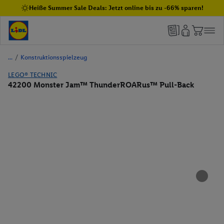
Heiße Summer Sale Deals: Jetzt online bis zu -66% sparen!
/
Konstruktionsspielzeug
LEGO® TECHNIC
42200 Monster Jam™ ThunderROARus™ Pull-Back