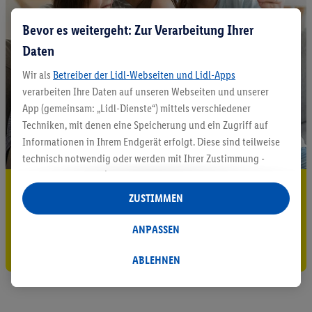
Bevor es weitergeht: Zur Verarbeitung Ihrer
Daten
Wir als
Betreiber der Lidl-Webseiten und Lidl-Apps
verarbeiten Ihre Daten auf unseren Webseiten und unserer
App (gemeinsam: „Lidl-Dienste“) mittels verschiedener
Techniken, mit denen eine Speicherung und ein Zugriff auf
Informationen in Ihrem Endgerät erfolgt. Diese sind teilweise
technisch notwendig oder werden mit Ihrer Zustimmung -
auch durch Partner (u.a.
als separat
oder gemeinsam
5.95 € Versand sparen³²ᵃ
Verantwortliche; im Zusammenhang mit dem IAB TCF
ZUSTIMMEN
insgesamt
6
Partner) - für komfortable Einstellungen, zur
Jetzt zum Newsletter anmelden
Statistik-Erstellung oder für personalisierte Werbung
ANPASSEN
innerhalb und außerhalb der Lidl-Dienste verwendet.
Gutschein sichern!
Datenverarbeitungen für personalisierte Werbung werden
ABLEHNEN
durchgeführt, um eigene Werbung auszusteuern und um
Dritten die Ausspielung von Werbung außerhalb der Lidl-
Dienste über die Ihnen und Ihren Haushaltsangehörigen