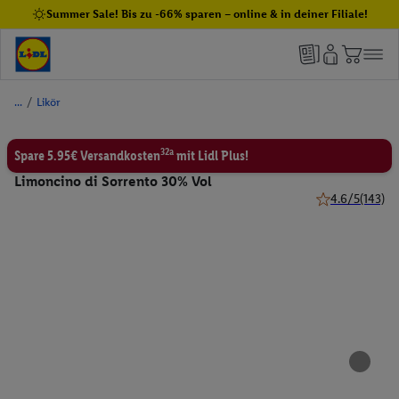
Summer Sale! Bis zu -66% sparen – online & in deiner Filiale!
/
Likör
32a
Spare 5.95€ Versandkosten
mit Lidl Plus!
Limoncino di Sorrento 30% Vol
4.6/5
(143)
4.6 von 5 Stern