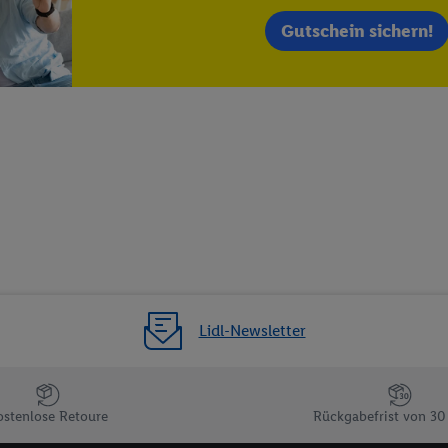
 einem der oben genannten Partner verwendet werden, um daraus eine spe
annte EUID), die wir sodann ähnlich wie die sogleich beschriebene Utiq-
Gutschein sichern!
Dritten betriebenen Diensten zu erkennen und Ihnen personalisierte Werb
d einem der anderen oben genannten Partner auch Ihre in einen Hashwert
Verantwortlichkeit verarbeitet.
 der Utiq SA/NV („Utiq“) und Ihrem
Telekommunikationsnetzbetreiber
, die
etzen. Utiq prüft zunächst anhand Ihrer IP-Adresse, ob die Technologie für
ibt Utiq Ihre IP-Adresse an Ihren Netzbetreiber weiter, der anhand der IP-A
wie z.B. Ihrer Mobilfunknummer, eine Kennung für Utiq erstellt. Wir werd
erzuerkennen und Erkenntnisse über Ihr Nutzungsverhalten in den Lidl-Die
 mittels dieser Technologie auch auf Diensten wiedererkannt werden, die
 dort personalisierte Werbung ausspielen können. Sie können Ihre Einwilli
logie - zusätzlich zur weiter unten erläuterten Möglichkeit, Ihre Einwillig
auch über
das Datenschutzportal von Utiq („consenthub“)
oder über „Anpass
Lidl-Newsletter
erten Utiq-Technologie für digitales Marketing“ am unteren Ende dieser E
rufen. Weitere Informationen finden Sie in den
Datenschutzbestimmungen 
Ablehnen“ können Sie nur den Einsatz notwendiger Techniken zulassen. Dur
e allen Verarbeitungen zu sämtlichen vorgenannten Zwecken unter Einbi
ostenlose Retoure
Rückgabefrist von 30
eitere Informationen, auch zur Speicherdauer der Daten und zu Ihrem Rech