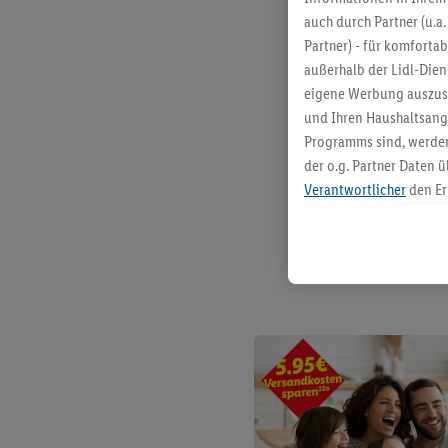
auch durch Partner (u.a
Partner) - für komforta
außerhalb der Lidl-Die
eigene Werbung auszust
und Ihren Haushaltsang
Programms sind, werden
der o.g. Partner Daten ü
Verantwortlicher
den Er
Die Erstellung personal
angereicherten Profilen
Kaufverhalten in den Li
genauen Standortdaten)
und/ oder dem Zugriff 
Segmenten). Im Zusamme
Erfolgsmessung der Wer
Sicherung und Optimie
Sofern Sie hier Ihre Zus
Plus-Konto einloggen, 