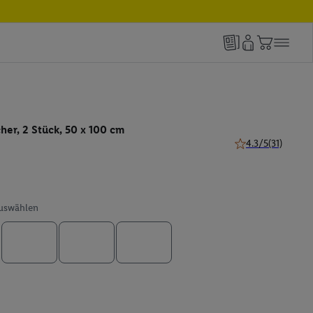
her, 2 Stück, 50 x 100 cm
4.3/5
(31)
4.3 von 5 Sternen 
auswählen