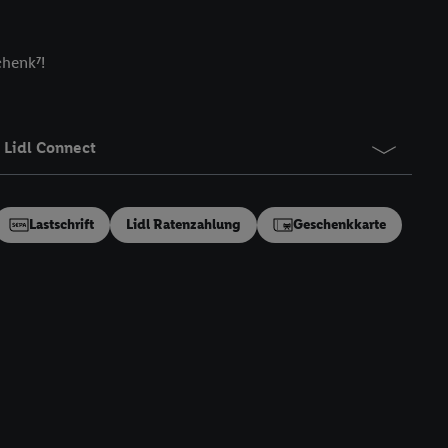
ngen
.
Die Impressen
as gilt auch für die
B TCF für Werbung und
chenk⁷!
reitstellung und
en Quellen,
Lidl Connect
ter Informationen,
rten Utiq-
Lastschrift
Lidl Ratenzahlung
Geschenkkarte
ichern von oder
Analyse von
erwendung
on Profilen zur