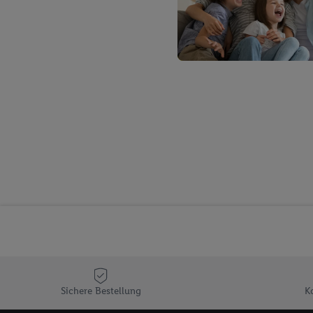
Verantwortlichkeit mit
zu erstellen (die sogen
können, um Sie in von 
Hierzu wird von uns un
Adresse in gemeinsamer 
Zudem erlauben Sie uns,
den Lidl-Diensten einzus
Wenn das der Fall ist, g
Kundenkonto-Referenz, 
verwenden, um Sie wied
Insbesondere können Sie
werden, damit wir Ihnen
Nutzung der Utiq-Techno
widerrufen - jederzeit 
Telekommunikations-basi
die Lidl-Dienste) wider
Durch einen Klick auf „
„Zustimmen“ stimmen Si
Sichere Bestellung
K
genannten Partner zu. W