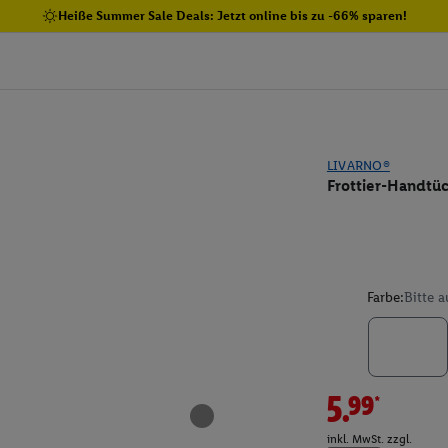
Heiße Summer Sale Deals: Jetzt online bis zu -66% sparen!
LIVARNO®
Frottier-Handtüc
Farbe:
Bitte 
5.99*
inkl. MwSt. zzgl.