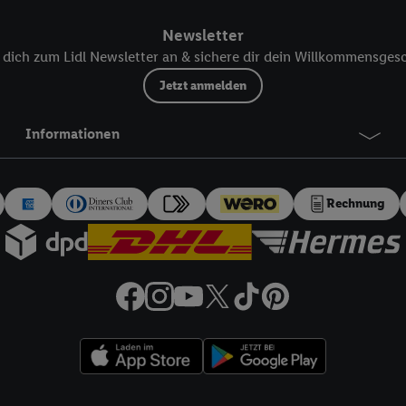
ür die Zukunft zu widerrufen, finden Sie in unseren
Datenschutzbestimmu
Newsletter
npassen“ können Sie einzelne Verwendungszwecke oder Partner zulassen; d
artig benannten Zwecke und Funktionen im Rahmen des Einsatzes des IA
dich zum Lidl Newsletter an & sichere dir dein Willkommensges
Jetzt anmelden
herheit, Verhinderung und Aufdeckung von Betrug und Fehlerbehebung, Be
d Inhalten, Abgleichung und Kombination von Daten aus unterschiedlich
Informationen
ner Endgeräte, Identifikation von Geräten anhand automatisch übermittel
on Werbekampagnen durch TTD und Nutzung der Telekommunikations-basie
es Marketing, sowie:
Rechnung
Standortdaten. Erstellung von Profilen für personalisierte Werbung. Spe
tionen auf einem Endgerät. Entwicklung und Verbesserung der Angebote. 
Statistiken oder Kombinationen von Daten aus verschiedenen Quellen. V
zur Auswahl von Werbeanzeigen. Messung der Werbeleistung. Verwendung v
erter Werbung.
 (Lieferanten)