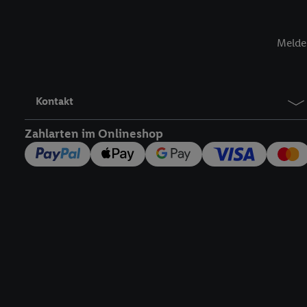
jederzeit mit Wirkung f
finden Sie hier.
Unter „A
nachfolgend schlagwort
Melde 
Erfolgsmessung:
Gewährleistung der Sic
Anzeige von Werbung un
Kontakt
Verknüpfung verschiede
Messung des Erfolgs v
Zahlarten im Onlineshop
Technologie für digital
Verwendung genauer 
Zugriff auf Informa
Zielgruppen durch 
reduzierter Daten 
Auswahl personalisi
Liste der Partner
Rechtliche Informationen