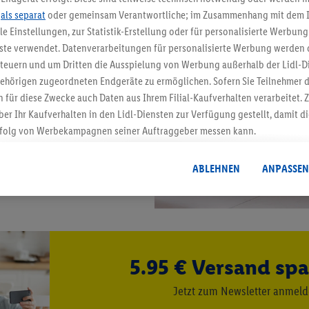
.
als separat
oder gemeinsam Verantwortliche; im Zusammenhang mit dem 
ble Einstellungen, zur Statistik-Erstellung oder für personalisierte Werbun
nste verwendet. Datenverarbeitungen für personalisierte Werbung werden
euern und um Dritten die Ausspielung von Werbung außerhalb der Lidl-Di
ehörigen zugeordneten Endgeräte zu ermöglichen. Sofern Sie Teilnehmer de
 für diese Zwecke auch Daten aus Ihrem Filial-Kaufverhalten verarbeitet
ber Ihr Kaufverhalten in den Lidl-Diensten zur Verfügung gestellt, damit di
folg von Werbekampagnen seiner Auftraggeber messen kann.
isierter Werbung basiert auf der Generierung von auch mit Daten von and
. Dies umfasst die Zusammenführung von Daten (z.B. über Ihre Nutzung der 
ABLEHNEN
ANPASSEN
dl-Diensten, Informationen aus Ihrem Kundenkonto - z.B. Alter oder Geschl
 auch über verschiedene Endgeräte und Lidl-Dienste hinweg einschließli
auf Informationen auf Ihren Endgeräten zur Erstellung von Zielgruppen (
nhang mit dem Ausspielen dieser Werbung erfolgen Verarbeitungen auch
bung, zur Zielgruppenforschung, zur Entwicklung von Angeboten sowie z
5.95 € Versand spa
rung dieser Werbeausspielungen.
timmung dazu erteilen und danach ein Lidl Plus-Konto erstellen bzw. sich i
Jetzt zum Newsletter anmel
kann darüber hinaus auch Ihre dort angegebene E-Mail-Adresse von uns i