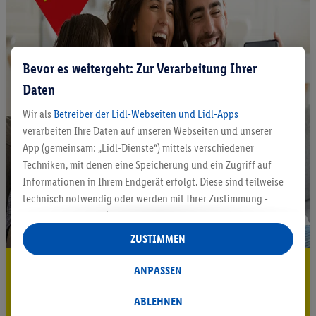
Bevor es weitergeht: Zur Verarbeitung Ihrer
Daten
Wir als
Betreiber der Lidl-Webseiten und Lidl-Apps
verarbeiten Ihre Daten auf unseren Webseiten und unserer
App (gemeinsam: „Lidl-Dienste“) mittels verschiedener
Techniken, mit denen eine Speicherung und ein Zugriff auf
Informationen in Ihrem Endgerät erfolgt. Diese sind teilweise
technisch notwendig oder werden mit Ihrer Zustimmung -
auch durch Partner (u.a.
als separat
oder gemeinsam
Verantwortliche; im Zusammenhang mit dem IAB TCF
ZUSTIMMEN
insgesamt
6
Partner) - für komfortable Einstellungen, zur
5.95 € Versand sparen³²ᵃ
Statistik-Erstellung oder für personalisierte Werbung
ANPASSEN
innerhalb und außerhalb der Lidl-Dienste verwendet.
Jetzt zum Newsletter anmelden
Datenverarbeitungen für personalisierte Werbung werden
ABLEHNEN