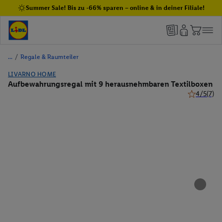
Summer Sale! Bis zu -66% sparen – online & in deiner Filiale!
/
Regale & Raumteiler
LIVARNO HOME
Aufbewahrungsregal mit 9 herausnehmbaren Textilboxen
4/5
(7)
4 von 5 Ste