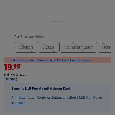
Art:
Bitte auswählen
Streifen
Blätter
Fischgrätmuster
Herzen
Online ausverkauft! Ähnliche tolle Produkte findest du hier.
19.99*
inkl. MwSt. zzgl.
Lieferung
Sammle Lidl Punkte mit deinem Kauf.
Anmelden oder Konto erstellen, um direkt Lidl Punkte zu
sammeln.