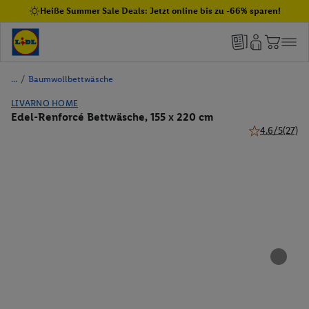
Heiße Summer Sale Deals: Jetzt online bis zu -66% sparen!
/
Baumwollbettwäsche
LIVARNO HOME
Edel-Renforcé Bettwäsche, 155 x 220 cm
4.6/5
(27)
4.6 von 5 Ster