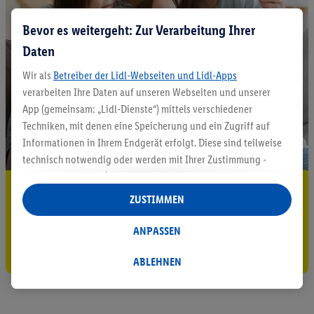
Bevor es weitergeht: Zur Verarbeitung Ihrer
Daten
Wir als
Betreiber der Lidl-Webseiten und Lidl-Apps
verarbeiten Ihre Daten auf unseren Webseiten und unserer
App (gemeinsam: „Lidl-Dienste“) mittels verschiedener
Techniken, mit denen eine Speicherung und ein Zugriff auf
Informationen in Ihrem Endgerät erfolgt. Diese sind teilweise
technisch notwendig oder werden mit Ihrer Zustimmung -
auch durch Partner (u.a.
als separat
oder gemeinsam
5.95 € Versand sparen³²ᵃ
Verantwortliche; im Zusammenhang mit dem IAB TCF
ZUSTIMMEN
insgesamt
6
Partner) - für komfortable Einstellungen, zur
Jetzt zum Newsletter anmelden
Statistik-Erstellung oder für personalisierte Werbung
ANPASSEN
innerhalb und außerhalb der Lidl-Dienste verwendet.
Gutschein sichern!
Datenverarbeitungen für personalisierte Werbung werden
ABLEHNEN
durchgeführt, um eigene Werbung auszusteuern und um
Dritten die Ausspielung von Werbung außerhalb der Lidl-
Dienste über die Ihnen und Ihren Haushaltsangehörigen