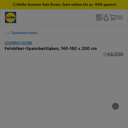
Heiße Summer Sale Deals: Jetzt online bis zu -66% sparen!
/
Spannbettlaken
LIVARNO HOME
Feinbiber-Spannbettlaken, 140-160 x 200 cm
4.6/5
(39)
4.6 von 5 Ster