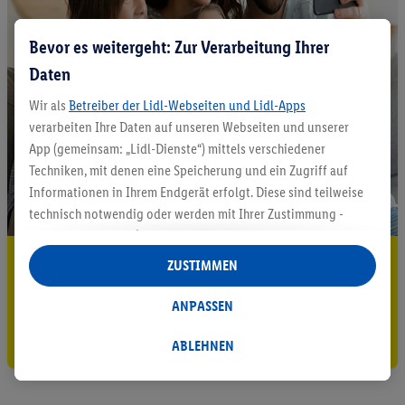
Bevor es weitergeht: Zur Verarbeitung Ihrer
Daten
Wir als
Betreiber der Lidl-Webseiten und Lidl-Apps
verarbeiten Ihre Daten auf unseren Webseiten und unserer
App (gemeinsam: „Lidl-Dienste“) mittels verschiedener
Techniken, mit denen eine Speicherung und ein Zugriff auf
Informationen in Ihrem Endgerät erfolgt. Diese sind teilweise
technisch notwendig oder werden mit Ihrer Zustimmung -
auch durch Partner (u.a.
als separat
oder gemeinsam
Verantwortliche; im Zusammenhang mit dem IAB TCF
5.95 € Versand sparen³²ᵃ
ZUSTIMMEN
insgesamt
6
Partner) - für komfortable Einstellungen, zur
Jetzt zum Newsletter anmelden
Statistik-Erstellung oder für personalisierte Werbung
ANPASSEN
innerhalb und außerhalb der Lidl-Dienste verwendet.
Gutschein sichern!
Datenverarbeitungen für personalisierte Werbung werden
ABLEHNEN
durchgeführt, um eigene Werbung auszusteuern und um
Dritten die Ausspielung von Werbung außerhalb der Lidl-