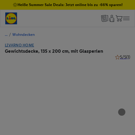
Heiße Summer Sale Deals: Jetzt online bis zu -66% sparen!
/
Wohndecken
LIVARNO HOME
Gewichtsdecke, 135 x 200 cm, mit Glasperlen
5/5
(1)
5 von 5 St