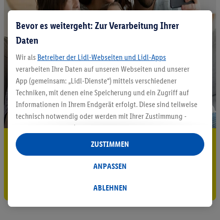
Bevor es weitergeht: Zur Verarbeitung Ihrer
Daten
Wir als
Betreiber der Lidl-Webseiten und Lidl-Apps
verarbeiten Ihre Daten auf unseren Webseiten und unserer
App (gemeinsam: „Lidl-Dienste“) mittels verschiedener
Techniken, mit denen eine Speicherung und ein Zugriff auf
Informationen in Ihrem Endgerät erfolgt. Diese sind teilweise
technisch notwendig oder werden mit Ihrer Zustimmung -
auch durch Partner (u.a.
als separat
oder gemeinsam
Verantwortliche; im Zusammenhang mit dem IAB TCF
5.95 € Versand sparen³²ᵃ
ZUSTIMMEN
insgesamt
6
Partner) - für komfortable Einstellungen, zur
Jetzt zum Newsletter anmelden
Statistik-Erstellung oder für personalisierte Werbung
ANPASSEN
innerhalb und außerhalb der Lidl-Dienste verwendet.
Gutschein sichern!
Datenverarbeitungen für personalisierte Werbung werden
ABLEHNEN
durchgeführt, um eigene Werbung auszusteuern und um
Dritten die Ausspielung von Werbung außerhalb der Lidl-