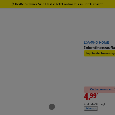
Heiße Summer Sale Deals: Jetzt online bis zu -66% sparen!
LIVARNO HOME
Inkontinenzaufla
Top Kundenbewertung
Online ausverkauft
4.99*
inkl. MwSt. zzgl.
Lieferung