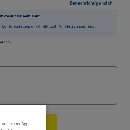
Benachrichtige mich
unkte mit deinem Kauf.
Konto erstellen, um direkt Lidl Punkte zu sammeln.
342282
 und unserer App
ren³²ᵃ