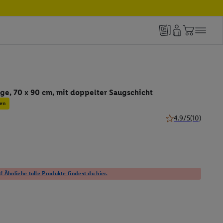
ge, 70 x 90 cm, mit doppelter Saugschicht
en
4.9/5
(10)
4.9 von 5 Sternen 
! Ähnliche tolle Produkte findest du hier.