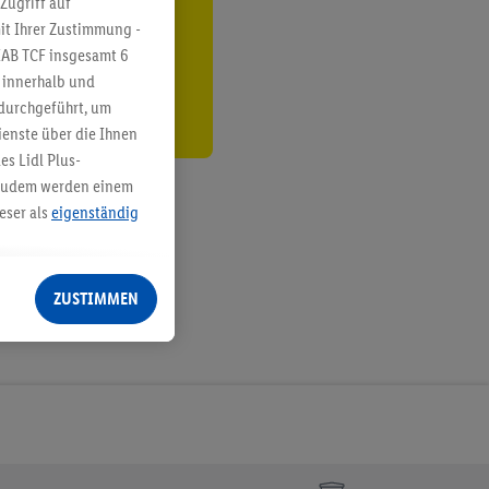
Zugriff auf
it Ihrer Zustimmung -
den
IAB TCF insgesamt
6
g innerhalb und
 durchgeführt, um
enste über die Ihnen
s Lidl Plus-
. Zudem werden einem
eser als
eigenständig
eren Diensten
Lidl-Dienste, Ihr
ZUSTIMMEN
echt - sowie Ihre
ch dem Speichern von
sogenannten
 zur Leistungs-/
ur technischen
n Ihr bestehendes Lidl