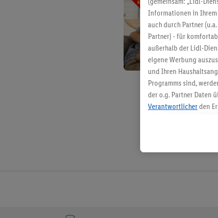
(gemeinsam: „Lidl-Diens
Informationen in Ihrem 
auch durch Partner (u.a
Partner) - für komforta
außerhalb der Lidl-Die
eigene Werbung auszust
und Ihren Haushaltsang
Programms sind, werden
der o.g. Partner Daten ü
Verantwortlicher
den Er
Die Erstellung personal
angereicherten Profilen
Kaufverhalten in den Li
genauen Standortdaten)
und/ oder dem Zugriff 
Segmenten). Im Zusamme
Erfolgsmessung der Wer
Sicherung und Optimie
Sofern Sie hier Ihre Zus