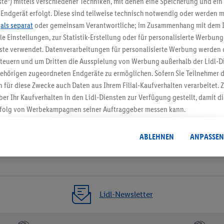
te“) mittels verschiedener Techniken, mit denen eine Speicherung und ein 
Endgerät erfolgt. Diese sind teilweise technisch notwendig oder werden m
Jetzt zum Newsletter anmel
.
als separat
oder gemeinsam Verantwortliche; im Zusammenhang mit dem 
ble Einstellungen, zur Statistik-Erstellung oder für personalisierte Werbun
Gutschein sichern!
nste verwendet. Datenverarbeitungen für personalisierte Werbung werden
euern und um Dritten die Ausspielung von Werbung außerhalb der Lidl-Di
ehörigen zugeordneten Endgeräte zu ermöglichen. Sofern Sie Teilnehmer de
 für diese Zwecke auch Daten aus Ihrem Filial-Kaufverhalten verarbeitet
ber Ihr Kaufverhalten in den Lidl-Diensten zur Verfügung gestellt, damit di
folg von Werbekampagnen seiner Auftraggeber messen kann.
isierter Werbung basiert auf der Generierung von auch mit Daten von and
. Dies umfasst die Zusammenführung von Daten (z.B. über Ihre Nutzung der 
ABLEHNEN
ANPASSEN
dl-Diensten, Informationen aus Ihrem Kundenkonto - z.B. Alter oder Geschl
 auch über verschiedene Endgeräte und Lidl-Dienste hinweg einschließli
auf Informationen auf Ihren Endgeräten zur Erstellung von Zielgruppen (
nhang mit dem Ausspielen dieser Werbung erfolgen Verarbeitungen auch
bung, zur Zielgruppenforschung, zur Entwicklung von Angeboten sowie z
Lidl-Newsletter
rung dieser Werbeausspielungen.
timmung dazu erteilen und danach ein Lidl Plus-Konto erstellen bzw. sich i