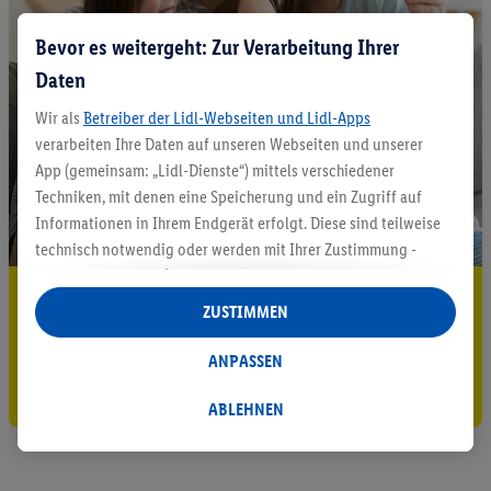
Bevor es weitergeht: Zur Verarbeitung Ihrer
Daten
Wir als
Betreiber der Lidl-Webseiten und Lidl-Apps
verarbeiten Ihre Daten auf unseren Webseiten und unserer
App (gemeinsam: „Lidl-Dienste“) mittels verschiedener
Techniken, mit denen eine Speicherung und ein Zugriff auf
Informationen in Ihrem Endgerät erfolgt. Diese sind teilweise
technisch notwendig oder werden mit Ihrer Zustimmung -
auch durch Partner (u.a.
als separat
oder gemeinsam
5.95 € Versand sparen³²ᵃ
Verantwortliche; im Zusammenhang mit dem IAB TCF
ZUSTIMMEN
insgesamt
6
Partner) - für komfortable Einstellungen, zur
Jetzt zum Newsletter anmelden
Statistik-Erstellung oder für personalisierte Werbung
ANPASSEN
innerhalb und außerhalb der Lidl-Dienste verwendet.
Gutschein sichern!
Datenverarbeitungen für personalisierte Werbung werden
ABLEHNEN
durchgeführt, um eigene Werbung auszusteuern und um
Dritten die Ausspielung von Werbung außerhalb der Lidl-
Dienste über die Ihnen und Ihren Haushaltsangehörigen