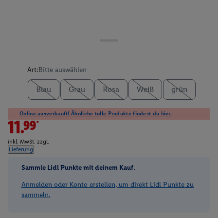
Art:
Bitte auswählen
Blau
Grau
Rosa
Weiß
grün
Online ausverkauft! Ähnliche tolle Produkte findest du hier.
11.99*
inkl. MwSt. zzgl.
Lieferung
Sammle Lidl Punkte mit deinem Kauf.
Anmelden oder Konto erstellen, um direkt Lidl Punkte zu
sammeln.