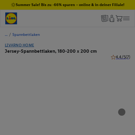
Summer Sale! Bis zu -66% sparen – online & in deiner Filiale!
/
Spannbettlaken
LIVARNO HOME
Jersey-Spannbettlaken, 180-200 x 200 cm
4.4/5
(7)
4.4 von 5 St