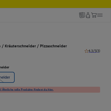
 / Kräuterschneider / Pizzaschneider
4.3/5
(3)
4.3 von 5 Sternen
neider
neider
! Ähnliche tolle Produkte findest du hier.