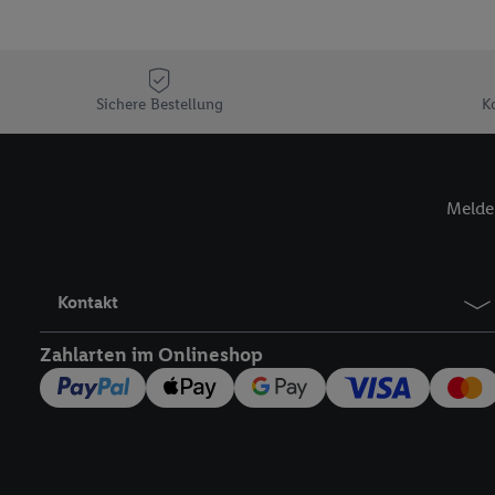
Sofern Sie hier Ihre Zus
Plus-Konto einloggen, 
Verantwortlichkeit mit
zu erstellen (die sogen
Sichere Bestellung
K
können, um Sie in von 
Hierzu wird von uns un
Adresse in gemeinsamer 
Zudem erlauben Sie uns,
Melde 
den Lidl-Diensten einzus
Wenn das der Fall ist, g
Kundenkonto-Referenz, 
Kontakt
verwenden, um Sie wied
Insbesondere können Sie
Zahlarten im Onlineshop
werden, damit wir Ihnen
Nutzung der Utiq-Techno
widerrufen - jederzeit 
Telekommunikations-basi
die Lidl-Dienste) wider