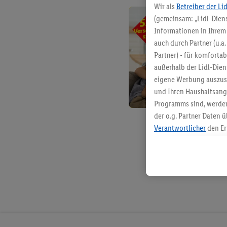
Wir als
Betreiber der Li
(gemeinsam: „Lidl-Diens
Informationen in Ihrem 
auch durch Partner (u.a
Partner) - für komforta
außerhalb der Lidl-Die
eigene Werbung auszust
und Ihren Haushaltsang
Programms sind, werden
der o.g. Partner Daten ü
Verantwortlicher
den Er
Die Erstellung personal
angereicherten Profilen
Kaufverhalten in den Li
genauen Standortdaten)
und/ oder dem Zugriff 
Segmenten). Im Zusamme
Erfolgsmessung der Wer
Sicherung und Optimie