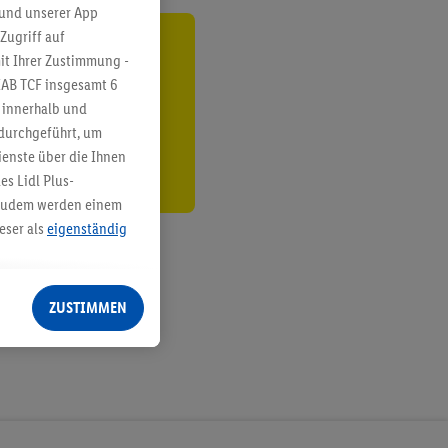
 und unserer App
Zugriff auf
ren³²ᵃ
it Ihrer Zustimmung -
IAB TCF insgesamt
6
den
g innerhalb und
 durchgeführt, um
enste über die Ihnen
s Lidl Plus-
. Zudem werden einem
eser als
eigenständig
eren Diensten
Lidl-Dienste, Ihr
ZUSTIMMEN
echt - sowie Ihre
ch dem Speichern von
sogenannten
 zur Leistungs-/
ur technischen