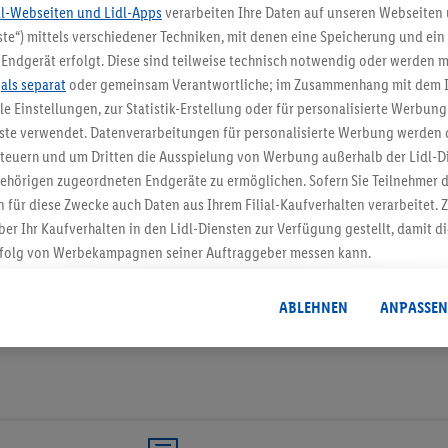
dl-Webseiten und Lidl-Apps
verarbeiten Ihre Daten auf unseren Webseiten
te“) mittels verschiedener Techniken, mit denen eine Speicherung und ein 
5.95 € Versand spa
Endgerät erfolgt. Diese sind teilweise technisch notwendig oder werden m
.
als separat
oder gemeinsam Verantwortliche; im Zusammenhang mit dem 
Jetzt zum Newsletter anmel
ble Einstellungen, zur Statistik-Erstellung oder für personalisierte Werbun
nste verwendet. Datenverarbeitungen für personalisierte Werbung werden
Gutschein sichern!
euern und um Dritten die Ausspielung von Werbung außerhalb der Lidl-Di
ehörigen zugeordneten Endgeräte zu ermöglichen. Sofern Sie Teilnehmer de
 für diese Zwecke auch Daten aus Ihrem Filial-Kaufverhalten verarbeitet
ber Ihr Kaufverhalten in den Lidl-Diensten zur Verfügung gestellt, damit di
folg von Werbekampagnen seiner Auftraggeber messen kann.
isierter Werbung basiert auf der Generierung von auch mit Daten von and
. Dies umfasst die Zusammenführung von Daten (z.B. über Ihre Nutzung der 
ABLEHNEN
ANPASSEN
dl-Diensten, Informationen aus Ihrem Kundenkonto - z.B. Alter oder Geschl
 auch über verschiedene Endgeräte und Lidl-Dienste hinweg einschließli
auf Informationen auf Ihren Endgeräten zur Erstellung von Zielgruppen (
nhang mit dem Ausspielen dieser Werbung erfolgen Verarbeitungen auch
bung, zur Zielgruppenforschung, zur Entwicklung von Angeboten sowie z
rung dieser Werbeausspielungen.