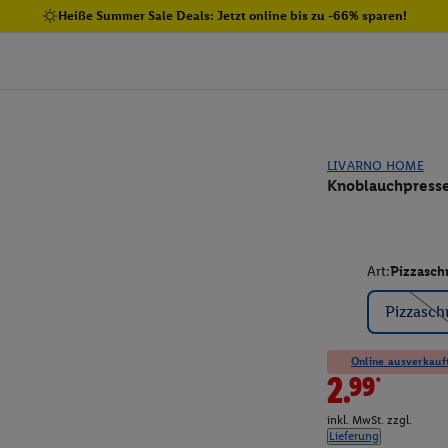
Heiße Summer Sale Deals: Jetzt online bis zu -66% sparen!
LIVARNO HOME
Knoblauchpresse
Art:
Pizzasch
Pizzasch
Online ausverkauft
2.99*
inkl. MwSt. zzgl.
Lieferung