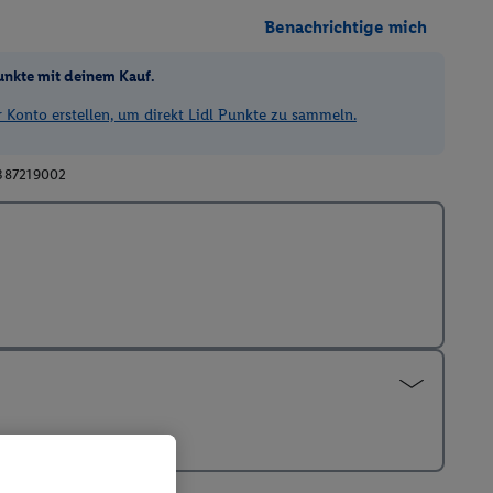
Benachrichtige mich
unkte mit deinem Kauf.
Konto erstellen, um direkt Lidl Punkte zu sammeln.
387219002