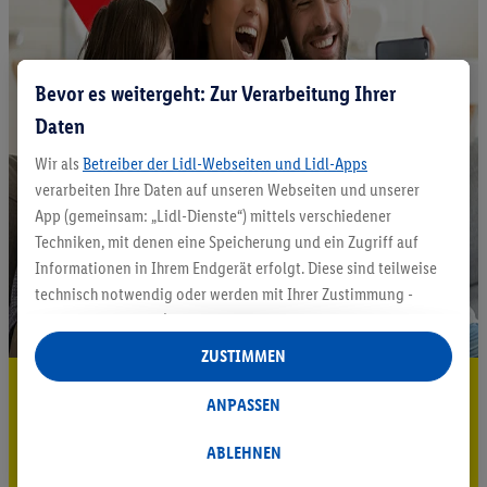
Bevor es weitergeht: Zur Verarbeitung Ihrer
Daten
Wir als
Betreiber der Lidl-Webseiten und Lidl-Apps
verarbeiten Ihre Daten auf unseren Webseiten und unserer
App (gemeinsam: „Lidl-Dienste“) mittels verschiedener
Techniken, mit denen eine Speicherung und ein Zugriff auf
Informationen in Ihrem Endgerät erfolgt. Diese sind teilweise
technisch notwendig oder werden mit Ihrer Zustimmung -
auch durch Partner (u.a.
als separat
oder gemeinsam
Verantwortliche; im Zusammenhang mit dem IAB TCF
ZUSTIMMEN
insgesamt
6
Partner) - für komfortable Einstellungen, zur
5.95 € Versand sparen³²ᵃ
Statistik-Erstellung oder für personalisierte Werbung
ANPASSEN
innerhalb und außerhalb der Lidl-Dienste verwendet.
Jetzt zum Newsletter anmelden
Datenverarbeitungen für personalisierte Werbung werden
ABLEHNEN
durchgeführt, um eigene Werbung auszusteuern und um
Gutschein sichern!