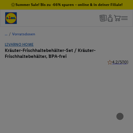
Summer Sale! Bis zu -66% sparen – online & in deiner Filiale!
/
Vorratsdosen
LIVARNO HOME
Kräuter-Frischhaltebehälter-Set / Kräuter-
Frischhaltebehälter, BPA-frei
4.2/5
(10)
4.2 von 5 Ste