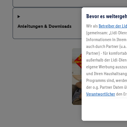
Bevor es weitergeh
Wir als
Betreiber der Li
Anleitungen & Downloads
(gemeinsam: „Lidl-Diens
Informationen in Ihrem 
auch durch Partner (u.a
Partner) - für komforta
außerhalb der Lidl-Die
eigene Werbung auszust
und Ihren Haushaltsang
Programms sind, werden
der o.g. Partner Daten ü
Verantwortlicher
den Er
Die Erstellung personal
angereicherten Profilen
Kaufverhalten in den Li
genauen Standortdaten)