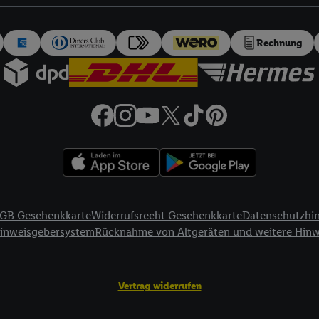
auch über
das Datenschutzportal von Utiq („consenthub“)
oder über „Anpass
erten Utiq-Technologie für digitales Marketing“ am unteren Ende dieser E
rufen. Weitere Informationen finden Sie in den
Datenschutzbestimmungen 
Rechnung
Ablehnen“ können Sie nur den Einsatz notwendiger Techniken zulassen. Dur
e allen Verarbeitungen zu sämtlichen vorgenannten Zwecken unter Einbi
eitere Informationen, auch zur Speicherdauer der Daten und zu Ihrem Rech
ür die Zukunft zu widerrufen, finden Sie in unseren
Datenschutzbestimmu
npassen“ können Sie einzelne Verwendungszwecke oder Partner zulassen; d
artig benannten Zwecke und Funktionen im Rahmen des Einsatzes des IA
herheit, Verhinderung und Aufdeckung von Betrug und Fehlerbehebung, Be
d Inhalten, Abgleichung und Kombination von Daten aus unterschiedlich
ner Endgeräte, Identifikation von Geräten anhand automatisch übermittel
GB Geschenkkarte
Widerrufsrecht Geschenkkarte
Datenschutzhi
on Werbekampagnen durch TTD und Nutzung der Telekommunikations-basie
Hinweisgebersystem
Rücknahme von Altgeräten und weitere Hin
es Marketing, sowie:
Standortdaten. Erstellung von Profilen für personalisierte Werbung. Spe
Vertrag widerrufen
tionen auf einem Endgerät. Entwicklung und Verbesserung der Angebote. 
Statistiken oder Kombinationen von Daten aus verschiedenen Quellen. V