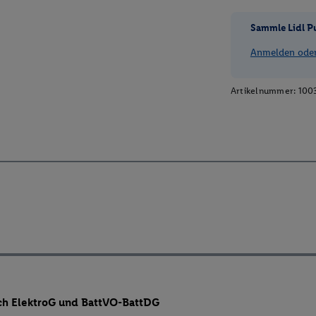
Sammle Lidl P
Anmelden oder 
Artikelnummer:
100
ch ElektroG und BattVO-BattDG