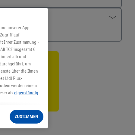
 und unserer App
Zugriff auf
it Ihrer Zustimmung -
IAB TCF insgesamt
6
g innerhalb und
 durchgeführt, um
ren³²ᵃ
enste über die Ihnen
den
s Lidl Plus-
. Zudem werden einem
eser als
eigenständig
eren Diensten
Lidl-Dienste, Ihr
ZUSTIMMEN
echt - sowie Ihre
ch dem Speichern von