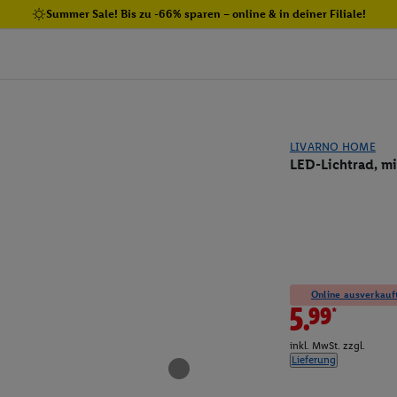
Summer Sale! Bis zu -66% sparen – online & in deiner Filiale!
LIVARNO HOME
LED-Lichtrad, mi
Online ausverkauft
5.99*
inkl. MwSt. zzgl.
Lieferung