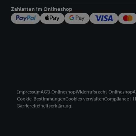
widerrufen - jederzeit 
Zahlarten im Onlineshop
Telekommunikations-basi
die Lidl-Dienste) wider
Durch einen Klick auf „
„Zustimmen“ stimmen Si
genannten Partner zu. W
jederzeit mit Wirkung f
finden Sie hier.
Unter „A
nachfolgend schlagwort
Erfolgsmessung:
Gewährleistung der Sic
Anzeige von Werbung un
Rechtliche Informationen
Verknüpfung verschiede
Impressum
AGB Onlineshop
Widerrufsrecht Onlineshop
A
Messung des Erfolgs v
Cookie-Bestimmungen
Cookies verwalten
Compliance | 
Technologie für digital
Barrierefreiheitserklärung
Verwendung genauer 
Zugriff auf Informa
Zielgruppen durch 