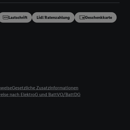
en“/„Nutzung der
inwilligung (nur für
von Utiq
.
Lastschrift
Lidl Ratenzahlung
Geschenkkarte
ch einen Klick auf
ndung sämtlicher
t, Ihre Einwilligung
ngen
.
Die Impressen
as gilt auch für die
B TCF für Werbung und
reitstellung und
en Quellen,
ter Informationen,
nweise
Gesetzliche Zusatzinformationen
rten Utiq-
weise nach ElektroG und BattVO/BattDG
ichern von oder
Analyse von
erwendung