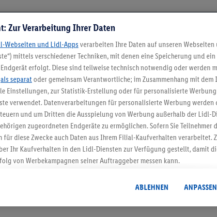
t: Zur Verarbeitung Ihrer Daten
dl-Webseiten und Lidl-Apps
verarbeiten Ihre Daten auf unseren Webseiten
te“) mittels verschiedener Techniken, mit denen eine Speicherung und ein 
Endgerät erfolgt. Diese sind teilweise technisch notwendig oder werden m
.
als separat
oder gemeinsam Verantwortliche; im Zusammenhang mit dem 
ble Einstellungen, zur Statistik-Erstellung oder für personalisierte Werbun
nste verwendet. Datenverarbeitungen für personalisierte Werbung werden
5.95 € Versand spa
euern und um Dritten die Ausspielung von Werbung außerhalb der Lidl-Di
Jetzt zum Newsletter anmel
ehörigen zugeordneten Endgeräte zu ermöglichen. Sofern Sie Teilnehmer de
 für diese Zwecke auch Daten aus Ihrem Filial-Kaufverhalten verarbeitet
ber Ihr Kaufverhalten in den Lidl-Diensten zur Verfügung gestellt, damit di
Gutschein sichern!
folg von Werbekampagnen seiner Auftraggeber messen kann.
isierter Werbung basiert auf der Generierung von auch mit Daten von and
. Dies umfasst die Zusammenführung von Daten (z.B. über Ihre Nutzung der 
ABLEHNEN
ANPASSEN
dl-Diensten, Informationen aus Ihrem Kundenkonto - z.B. Alter oder Geschl
 auch über verschiedene Endgeräte und Lidl-Dienste hinweg einschließli