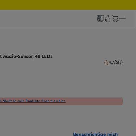
t Audio-Sensor, 48 LEDs
4.7/5
(3)
4.7 von 5 Sternen
! Ähnliche tolle Produkte findest du hier.
Benachrichtige mich