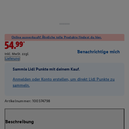
Online ausverkauft! Ähnliche tolle Produkte findest du hier.
54.99*
Benachrichtige mich
inkl. MwSt. zzgl.
Lieferung
Sammle Lidl Punkte mit deinem Kauf.
Anmelden oder Konto erstellen, um direkt Lidl Punkte zu
sammeln.
Artikelnummer:
100374798
Beschreibung