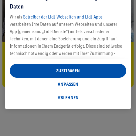
Daten
Wir als
Betreiber der Lidl-Webseiten und Lidl-Apps
verarbeiten Ihre Daten auf unseren Webseiten und unserer
App (gemeinsam: „Lidl-Dienste“) mittels verschiedener
Techniken, mit denen eine Speicherung und ein Zugriff auf
Informationen in Ihrem Endgerät erfolgt. Diese sind teilweise
5.95 € Versand sparen³²ᵃ
technisch notwendig oder werden mit Ihrer Zustimmung -
auch durch Partner (u.a.
als separat
oder gemeinsam
Jetzt zum Newsletter anmelden
Verantwortliche; im Zusammenhang mit dem IAB TCF
ZUSTIMMEN
insgesamt
6
Partner) - für komfortable Einstellungen, zur
Gutschein sichern!
Statistik-Erstellung oder für personalisierte Werbung
ANPASSEN
innerhalb und außerhalb der Lidl-Dienste verwendet.
Datenverarbeitungen für personalisierte Werbung werden
ABLEHNEN
durchgeführt, um eigene Werbung auszusteuern und um
Dritten die Ausspielung von Werbung außerhalb der Lidl-
Dienste über die Ihnen und Ihren Haushaltsangehörigen
zugeordneten Endgeräte zu ermöglichen. Sofern Sie
Teilnehmer des Lidl Plus-Programms sind, werden für diese