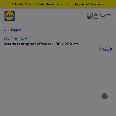
Heiße Summer Sale Deals: Jetzt online bis zu -66% sparen!
/
Topper
LIVARNO HOME
Matratzentopper »Freeze«, 90 x 200 cm
4/5
(1)
4 von 5 St