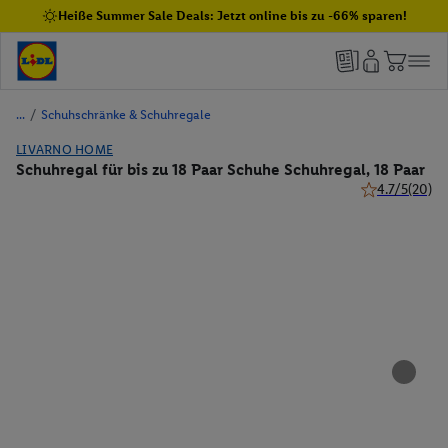
Heiße Summer Sale Deals: Jetzt online bis zu -66% sparen!
/
Schuhschränke & Schuhregale
LIVARNO HOME
Schuhregal für bis zu 18 Paar Schuhe Schuhregal, 18 Paar
4.7/5
(20)
4.7 von 5 Ster