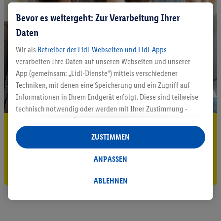
Bevor es weitergeht: Zur Verarbeitung Ihrer
Daten
Wir als
Betreiber der Lidl-Webseiten und Lidl-Apps
verarbeiten Ihre Daten auf unseren Webseiten und unserer
App (gemeinsam: „Lidl-Dienste“) mittels verschiedener
Techniken, mit denen eine Speicherung und ein Zugriff auf
Informationen in Ihrem Endgerät erfolgt. Diese sind teilweise
technisch notwendig oder werden mit Ihrer Zustimmung -
auch durch Partner (u.a.
als separat
oder gemeinsam
5.95 € Versand sparen³²ᵃ
Verantwortliche; im Zusammenhang mit dem IAB TCF
ZUSTIMMEN
insgesamt
6
Partner) - für komfortable Einstellungen, zur
Jetzt zum Newsletter anmelden
Statistik-Erstellung oder für personalisierte Werbung
ANPASSEN
Gutschein sichern!
innerhalb und außerhalb der Lidl-Dienste verwendet.
Datenverarbeitungen für personalisierte Werbung werden
ABLEHNEN
durchgeführt, um eigene Werbung auszusteuern und um
Dritten die Ausspielung von Werbung außerhalb der Lidl-
Dienste über die Ihnen und Ihren Haushaltsangehörigen