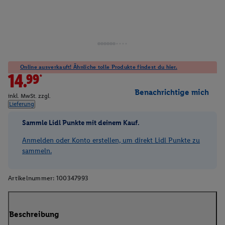
Online ausverkauft! Ähnliche tolle Produkte findest du hier.
14.99*
Benachrichtige mich
inkl. MwSt. zzgl.
Lieferung
Sammle Lidl Punkte mit deinem Kauf.
Anmelden oder Konto erstellen, um direkt Lidl Punkte zu
sammeln.
Artikelnummer:
100347993
Beschreibung