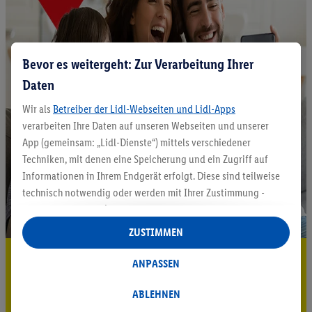
Bevor es weitergeht: Zur Verarbeitung Ihrer
Daten
Wir als
Betreiber der Lidl-Webseiten und Lidl-Apps
verarbeiten Ihre Daten auf unseren Webseiten und unserer
App (gemeinsam: „Lidl-Dienste“) mittels verschiedener
Techniken, mit denen eine Speicherung und ein Zugriff auf
Informationen in Ihrem Endgerät erfolgt. Diese sind teilweise
technisch notwendig oder werden mit Ihrer Zustimmung -
auch durch Partner (u.a.
als separat
oder gemeinsam
Verantwortliche; im Zusammenhang mit dem IAB TCF
ZUSTIMMEN
insgesamt
6
Partner) - für komfortable Einstellungen, zur
5.95 € Versand sparen³²ᵃ
Statistik-Erstellung oder für personalisierte Werbung
ANPASSEN
innerhalb und außerhalb der Lidl-Dienste verwendet.
Jetzt zum Newsletter anmelden
Datenverarbeitungen für personalisierte Werbung werden
ABLEHNEN
durchgeführt, um eigene Werbung auszusteuern und um