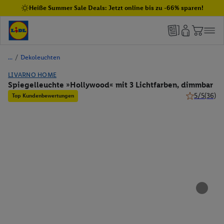
Heiße Summer Sale Deals: Jetzt online bis zu -66% sparen!
/
Dekoleuchten
LIVARNO HOME
Spiegelleuchte »Hollywood« mit 3 Lichtfarben, dimmbar
5/5
(36)
Top Kundenbewertungen
5 von 5 Ster