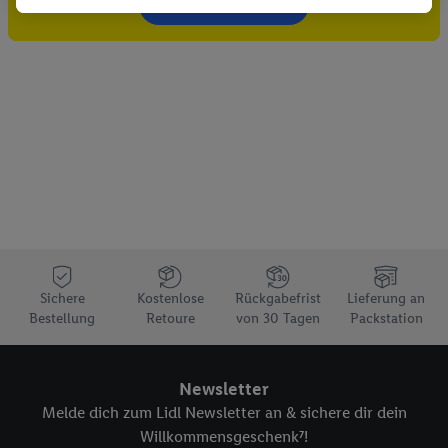
Gutschein sichern!
Dritten die Ausspielung von Werbung außerhalb der Lidl-
Dienste über die Ihnen und Ihren Haushaltsangehörigen
zugeordneten Endgeräte zu ermöglichen. Sofern Sie
Teilnehmer des Lidl Plus-Programms sind, werden für diese
Zwecke auch Daten aus Ihrem Filial-Kaufverhalten verarbeitet.
Zudem werden einem der o.g. Partner Daten über Ihr
Kaufverhalten in den Lidl-Diensten zur Verfügung gestellt,
damit dieser als
eigenständig Verantwortlicher
den Erfolg von
Werbekampagnen seiner Auftraggeber messen kann.
Die Erstellung personalisierter Werbung basiert auf der
Generierung von auch mit Daten von anderen Diensten
angereicherten Profilen. Dies umfasst die Zusammenführung
Sichere
Kostenlose
Rückgabefrist
Lieferung an
von Daten (z.B. über Ihre Nutzung der Lidl-Dienste, Ihr
Bestellung
Retoure
von 30 Tagen
Packstation
Kaufverhalten in den Lidl-Diensten, Informationen aus Ihrem
Kundenkonto - z.B. Alter oder Geschlecht - sowie Ihre genauen
Standortdaten) auch über verschiedene Endgeräte und Lidl-
Newsletter
Dienste hinweg einschließlich dem Speichern von und/ oder
Melde dich zum Lidl Newsletter an & sichere dir dein
dem Zugriff auf Informationen auf Ihren Endgeräten zur
Willkommensgeschenk⁷!