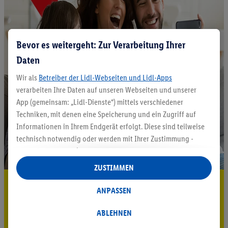
Bevor es weitergeht: Zur Verarbeitung Ihrer
Daten
Wir als
Betreiber der Lidl-Webseiten und Lidl-Apps
verarbeiten Ihre Daten auf unseren Webseiten und unserer
App (gemeinsam: „Lidl-Dienste“) mittels verschiedener
Techniken, mit denen eine Speicherung und ein Zugriff auf
Informationen in Ihrem Endgerät erfolgt. Diese sind teilweise
technisch notwendig oder werden mit Ihrer Zustimmung -
auch durch Partner (u.a.
als separat
oder gemeinsam
Verantwortliche; im Zusammenhang mit dem IAB TCF
ZUSTIMMEN
insgesamt
6
Partner) - für komfortable Einstellungen, zur
5.95 € Versand sparen³²ᵃ
Statistik-Erstellung oder für personalisierte Werbung
ANPASSEN
innerhalb und außerhalb der Lidl-Dienste verwendet.
Jetzt zum Newsletter anmelden
Datenverarbeitungen für personalisierte Werbung werden
ABLEHNEN
durchgeführt, um eigene Werbung auszusteuern und um
Gutschein sichern!