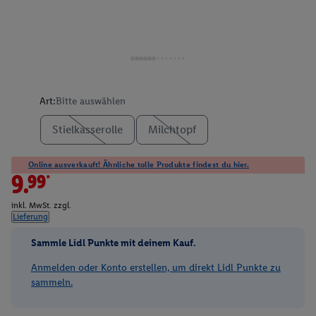
Art:
Bitte auswählen
Stielkasserolle
Milchtopf
Online ausverkauft! Ähnliche tolle Produkte findest du hier.
9.99*
inkl. MwSt. zzgl.
Lieferung
Sammle Lidl Punkte mit deinem Kauf.
Anmelden oder Konto erstellen, um direkt Lidl Punkte zu
sammeln.