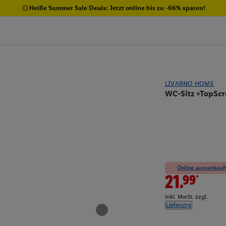
Heiße Summer Sale Deals: Jetzt online bis zu -66% sparen!
LIVARNO HOME
WC-Sitz »TopScr
Online ausverkauft
21.99*
inkl. MwSt. zzgl.
Lieferung