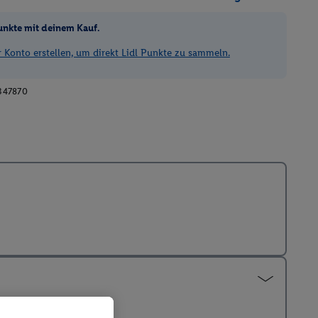
unkte mit deinem Kauf.
Konto erstellen, um direkt Lidl Punkte zu sammeln.
347870