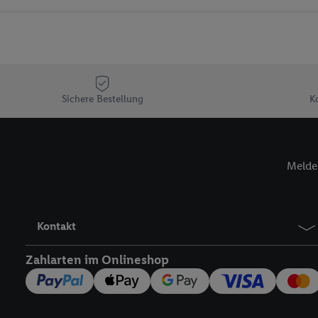
Sicherung und Optimie
Sofern Sie hier Ihre Zus
Plus-Konto einloggen, 
Verantwortlichkeit mit
zu erstellen (die sogen
können, um Sie in von 
Sichere Bestellung
K
Hierzu wird von uns un
Adresse in gemeinsamer 
Zudem erlauben Sie uns,
Melde 
den Lidl-Diensten einzus
Wenn das der Fall ist, g
Kundenkonto-Referenz, 
verwenden, um Sie wied
Kontakt
Insbesondere können Sie
werden, damit wir Ihnen
Zahlarten im Onlineshop
Nutzung der Utiq-Techno
widerrufen - jederzeit 
Telekommunikations-basi