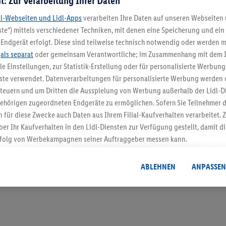
t: Zur Verarbeitung Ihrer Daten
dl-Webseiten und Lidl-Apps
verarbeiten Ihre Daten auf unseren Webseiten
te“) mittels verschiedener Techniken, mit denen eine Speicherung und ein 
Endgerät erfolgt. Diese sind teilweise technisch notwendig oder werden m
5.95 € Versand spa
.
als separat
oder gemeinsam Verantwortliche; im Zusammenhang mit dem 
ble Einstellungen, zur Statistik-Erstellung oder für personalisierte Werbun
Jetzt zum Newsletter anmel
nste verwendet. Datenverarbeitungen für personalisierte Werbung werden
euern und um Dritten die Ausspielung von Werbung außerhalb der Lidl-Di
Gutschein sichern!
ehörigen zugeordneten Endgeräte zu ermöglichen. Sofern Sie Teilnehmer de
 für diese Zwecke auch Daten aus Ihrem Filial-Kaufverhalten verarbeitet
ber Ihr Kaufverhalten in den Lidl-Diensten zur Verfügung gestellt, damit di
folg von Werbekampagnen seiner Auftraggeber messen kann.
isierter Werbung basiert auf der Generierung von auch mit Daten von and
. Dies umfasst die Zusammenführung von Daten (z.B. über Ihre Nutzung der 
ABLEHNEN
ANPASSEN
dl-Diensten, Informationen aus Ihrem Kundenkonto - z.B. Alter oder Geschl
 auch über verschiedene Endgeräte und Lidl-Dienste hinweg einschließli
auf Informationen auf Ihren Endgeräten zur Erstellung von Zielgruppen (
nhang mit dem Ausspielen dieser Werbung erfolgen Verarbeitungen auch
bung, zur Zielgruppenforschung, zur Entwicklung von Angeboten sowie z