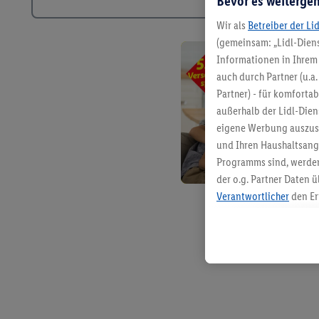
Bevor es weitergeh
Wir als
Betreiber der Li
(gemeinsam: „Lidl-Diens
Informationen in Ihrem 
auch durch Partner (u.a
Partner) - für komforta
außerhalb der Lidl-Die
eigene Werbung auszust
und Ihren Haushaltsang
Programms sind, werden
der o.g. Partner Daten ü
Verantwortlicher
den Er
Die Erstellung personal
angereicherten Profilen
Kaufverhalten in den Li
genauen Standortdaten)
und/ oder dem Zugriff 
Segmenten). Im Zusamme
Erfolgsmessung der Wer