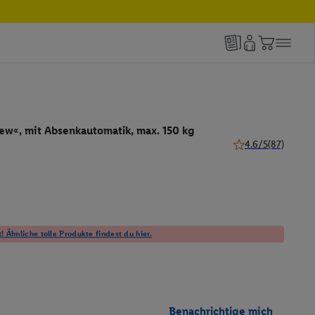
ew«, mit Absenkautomatik, max. 150 kg
4.6/5
(87)
4.6 von 5 Sternen 
! Ähnliche tolle Produkte findest du hier.
Benachrichtige mich