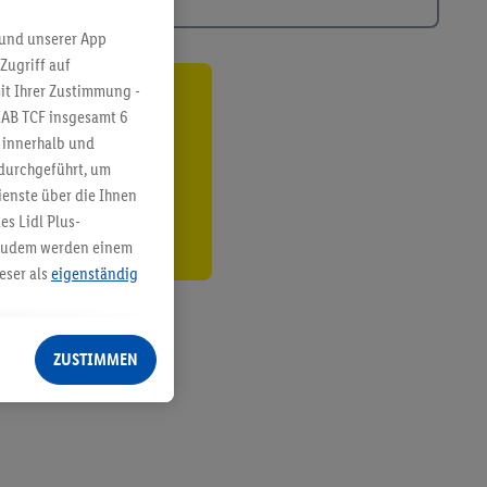
 und unserer App
Zugriff auf
it Ihrer Zustimmung -
ren³²ᵃ
IAB TCF insgesamt
6
g innerhalb und
den
 durchgeführt, um
enste über die Ihnen
s Lidl Plus-
. Zudem werden einem
eser als
eigenständig
eren Diensten
Lidl-Dienste, Ihr
ZUSTIMMEN
echt - sowie Ihre
ch dem Speichern von
sogenannten
 zur Leistungs-/
ur technischen