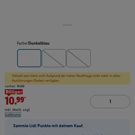
Farbe:
Dunkelblau
Schnell sein lohnt sich! Aufgrund der hohen Nachfrage nicht mehr in allen
Ausführungen (Farbe) verfügbar.
vorher:
11.99
Billiger
10.99*
inkl. MwSt. zzgl.
Lieferung
Sammle Lidl Punkte mit deinem Kauf.