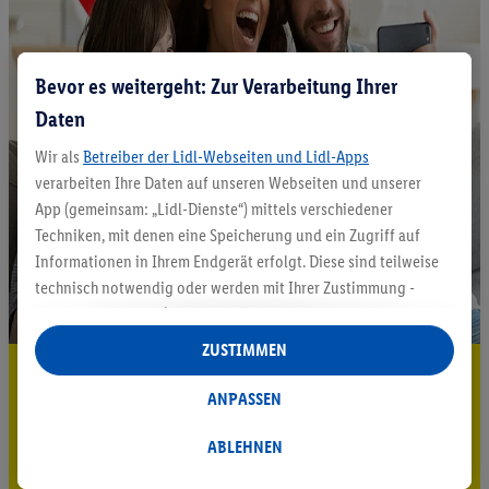
Bevor es weitergeht: Zur Verarbeitung Ihrer
Daten
Wir als
Betreiber der Lidl-Webseiten und Lidl-Apps
verarbeiten Ihre Daten auf unseren Webseiten und unserer
App (gemeinsam: „Lidl-Dienste“) mittels verschiedener
Techniken, mit denen eine Speicherung und ein Zugriff auf
Informationen in Ihrem Endgerät erfolgt. Diese sind teilweise
technisch notwendig oder werden mit Ihrer Zustimmung -
auch durch Partner (u.a.
als separat
oder gemeinsam
Verantwortliche; im Zusammenhang mit dem IAB TCF
ZUSTIMMEN
insgesamt
6
Partner) - für komfortable Einstellungen, zur
5.95 € Versand sparen³²ᵃ
Statistik-Erstellung oder für personalisierte Werbung
ANPASSEN
Jetzt zum Newsletter anmelden
innerhalb und außerhalb der Lidl-Dienste verwendet.
Datenverarbeitungen für personalisierte Werbung werden
ABLEHNEN
Gutschein sichern!
durchgeführt, um eigene Werbung auszusteuern und um