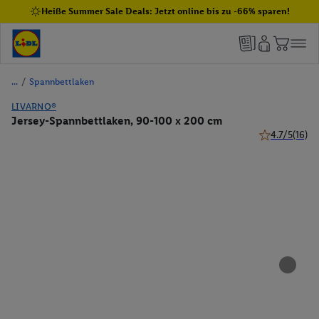
Heiße Summer Sale Deals: Jetzt online bis zu -66% sparen!
/
Spannbettlaken
LIVARNO®
Jersey-Spannbettlaken, 90-100 x 200 cm
4.7/5
(16)
4.7 von 5 Ste