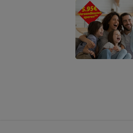
Sofern Sie hier Ihre Zus
Plus-Konto einloggen, 
Verantwortlichkeit mit
zu erstellen (die sogen
können, um Sie in von 
Hierzu wird von uns un
Adresse in gemeinsamer 
Zudem erlauben Sie uns,
den Lidl-Diensten einzus
Wenn das der Fall ist, g
Kundenkonto-Referenz, 
verwenden, um Sie wied
Insbesondere können Sie
werden, damit wir Ihnen
Nutzung der Utiq-Techno
widerrufen - jederzeit 
Telekommunikations-basi
die Lidl-Dienste) wider
Durch einen Klick auf „