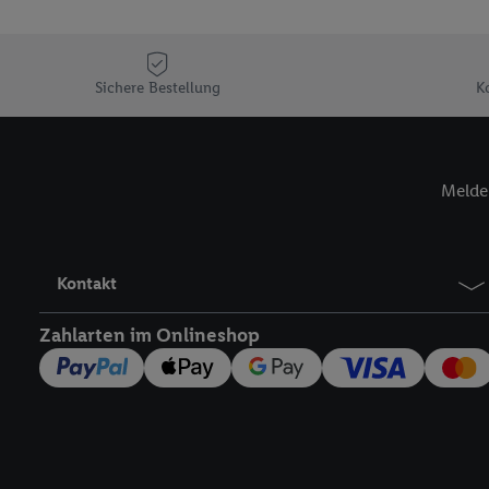
„Zustimmen“ stimmen Si
genannten Partner zu. W
jederzeit mit Wirkung f
Sichere Bestellung
K
finden Sie hier.
Unter „A
nachfolgend schlagwort
Erfolgsmessung:
Gewährleistung der Sic
Melde 
Anzeige von Werbung un
Verknüpfung verschiede
Messung des Erfolgs v
Kontakt
Technologie für digital
Verwendung genauer 
Zahlarten im Onlineshop
Zugriff auf Informa
Zielgruppen durch 
reduzierter Daten 
Auswahl personalisi
Liste der Partner