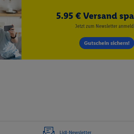
timmung dazu erteilen und danach ein Lidl Plus-Konto erstellen bzw. sich i
kann darüber hinaus auch Ihre dort angegebene E-Mail-Adresse von uns i
5.95 € Versand spa
 einem der oben genannten Partner verwendet werden, um daraus eine spe
Jetzt zum Newsletter anmel
annte EUID), die wir sodann ähnlich wie die sogleich beschriebene Utiq-
Dritten betriebenen Diensten zu erkennen und Ihnen personalisierte Werb
d einem der anderen oben genannten Partner auch Ihre in einen Hashwert
Gutschein sichern!
Verantwortlichkeit verarbeitet.
 der Utiq SA/NV („Utiq“) und Ihrem
Telekommunikationsnetzbetreiber
, die
etzen. Utiq prüft zunächst anhand Ihrer IP-Adresse, ob die Technologie für
ibt Utiq Ihre IP-Adresse an Ihren Netzbetreiber weiter, der anhand der IP-A
wie z.B. Ihrer Mobilfunknummer, eine Kennung für Utiq erstellt. Wir werd
erzuerkennen und Erkenntnisse über Ihr Nutzungsverhalten in den Lidl-Die
 mittels dieser Technologie auch auf Diensten wiedererkannt werden, die
 dort personalisierte Werbung ausspielen können. Sie können Ihre Einwilli
logie - zusätzlich zur weiter unten erläuterten Möglichkeit, Ihre Einwillig
auch über
das Datenschutzportal von Utiq („consenthub“)
oder über „Anpass
erten Utiq-Technologie für digitales Marketing“ am unteren Ende dieser E
rufen. Weitere Informationen finden Sie in den
Datenschutzbestimmungen 
Lidl-Newsletter
Ablehnen“ können Sie nur den Einsatz notwendiger Techniken zulassen. Dur