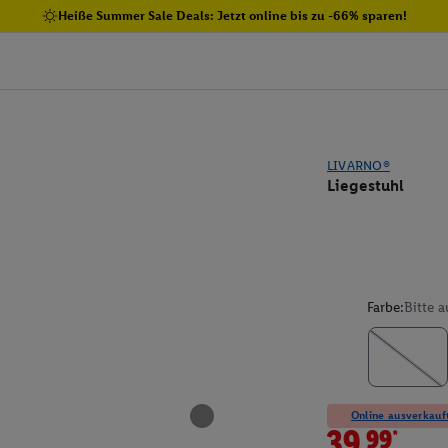
Heiße Summer Sale Deals: Jetzt online bis zu -66% sparen!
LIVARNO®
Liegestuhl
Farbe:
Bitte 
Online ausverkauft
39.99*