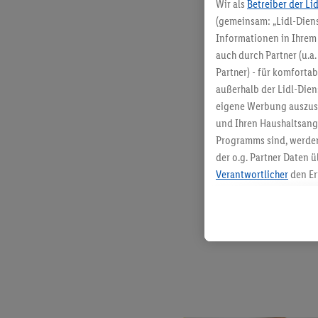
Wir als
Betreiber der Li
(gemeinsam: „Lidl-Diens
Informationen in Ihrem 
auch durch Partner (u.a
Partner) - für komforta
außerhalb der Lidl-Die
eigene Werbung auszust
und Ihren Haushaltsang
Programms sind, werden
der o.g. Partner Daten ü
Verantwortlicher
den Er
Die Erstellung personal
angereicherten Profilen
Kaufverhalten in den Li
genauen Standortdaten)
und/ oder dem Zugriff 
Segmenten). Im Zusamme
Erfolgsmessung der Wer
Sicherung und Optimie