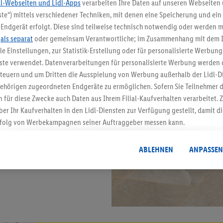
dl-Webseiten und Lidl-Apps
verarbeiten Ihre Daten auf unseren Webseiten
te“) mittels verschiedener Techniken, mit denen eine Speicherung und ein 
Endgerät erfolgt. Diese sind teilweise technisch notwendig oder werden m
.
als separat
oder gemeinsam Verantwortliche; im Zusammenhang mit dem 
ble Einstellungen, zur Statistik-Erstellung oder für personalisierte Werbun
nste verwendet. Datenverarbeitungen für personalisierte Werbung werden
euern und um Dritten die Ausspielung von Werbung außerhalb der Lidl-Di
ehörigen zugeordneten Endgeräte zu ermöglichen. Sofern Sie Teilnehmer de
 für diese Zwecke auch Daten aus Ihrem Filial-Kaufverhalten verarbeitet
ber Ihr Kaufverhalten in den Lidl-Diensten zur Verfügung gestellt, damit di
folg von Werbekampagnen seiner Auftraggeber messen kann.
isierter Werbung basiert auf der Generierung von auch mit Daten von and
. Dies umfasst die Zusammenführung von Daten (z.B. über Ihre Nutzung der 
ABLEHNEN
ANPASSEN
dl-Diensten, Informationen aus Ihrem Kundenkonto - z.B. Alter oder Geschl
 auch über verschiedene Endgeräte und Lidl-Dienste hinweg einschließli
auf Informationen auf Ihren Endgeräten zur Erstellung von Zielgruppen (
nhang mit dem Ausspielen dieser Werbung erfolgen Verarbeitungen auch
bung, zur Zielgruppenforschung, zur Entwicklung von Angeboten sowie z
rung dieser Werbeausspielungen.