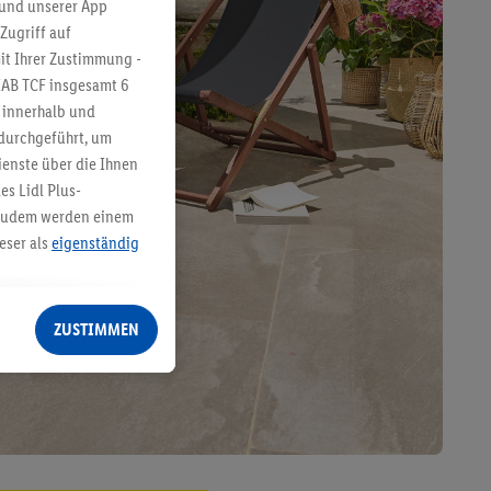
 und unserer App
Zugriff auf
it Ihrer Zustimmung -
IAB TCF insgesamt
6
g innerhalb und
 durchgeführt, um
enste über die Ihnen
s Lidl Plus-
. Zudem werden einem
eser als
eigenständig
eren Diensten
Lidl-Dienste, Ihr
ZUSTIMMEN
echt - sowie Ihre
ch dem Speichern von
sogenannten
 zur Leistungs-/
ur technischen