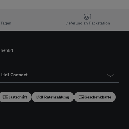
ndung sämtlicher
t, Ihre Einwilligung
ngen
.
Die Impressen
 Tagen
Lieferung an Packstation
as gilt auch für die
B TCF für Werbung und
reitstellung und
chenk⁷!
en Quellen,
ter Informationen,
rten Utiq-
Lidl Connect
ichern von oder
Analyse von
Lastschrift
Lidl Ratenzahlung
Geschenkkarte
erwendung
on Profilen zur