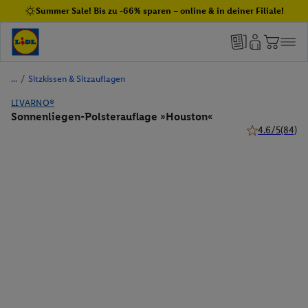
Summer Sale! Bis zu -66% sparen – online & in deiner Filiale!
/
Sitzkissen & Sitzauflagen
LIVARNO®
Sonnenliegen-Polsterauflage »Houston«
4.6/5
(84)
4.6 von 5 Ster