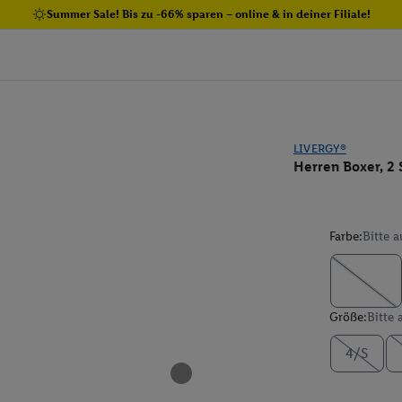
Summer Sale! Bis zu -66% sparen – online & in deiner Filiale!
LIVERGY®
Herren Boxer, 2
Farbe:
Bitte 
Größe:
Bitte
4/S