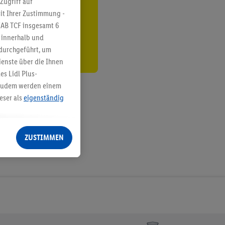
Zugriff auf
it Ihrer Zustimmung -
den
IAB TCF insgesamt
6
g innerhalb und
 durchgeführt, um
enste über die Ihnen
s Lidl Plus-
. Zudem werden einem
eser als
eigenständig
eren Diensten
Lidl-Dienste, Ihr
ZUSTIMMEN
echt - sowie Ihre
ch dem Speichern von
sogenannten
 zur Leistungs-/
ur technischen
n Ihr bestehendes Lidl