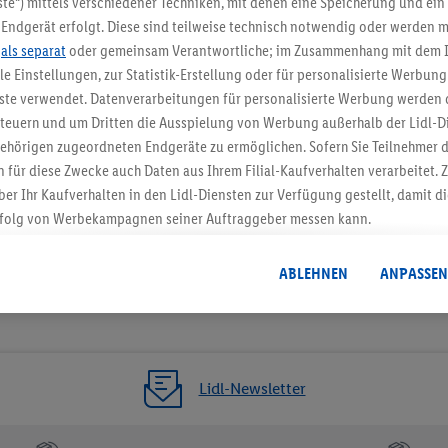
te“) mittels verschiedener Techniken, mit denen eine Speicherung und ein 
Endgerät erfolgt. Diese sind teilweise technisch notwendig oder werden m
Jetzt zum Newsletter anmel
.
als separat
oder gemeinsam Verantwortliche; im Zusammenhang mit dem 
ble Einstellungen, zur Statistik-Erstellung oder für personalisierte Werbun
Gutschein sichern!
nste verwendet. Datenverarbeitungen für personalisierte Werbung werden
euern und um Dritten die Ausspielung von Werbung außerhalb der Lidl-Di
ehörigen zugeordneten Endgeräte zu ermöglichen. Sofern Sie Teilnehmer de
 für diese Zwecke auch Daten aus Ihrem Filial-Kaufverhalten verarbeitet
ber Ihr Kaufverhalten in den Lidl-Diensten zur Verfügung gestellt, damit di
folg von Werbekampagnen seiner Auftraggeber messen kann.
isierter Werbung basiert auf der Generierung von auch mit Daten von and
. Dies umfasst die Zusammenführung von Daten (z.B. über Ihre Nutzung der 
ABLEHNEN
ANPASSEN
dl-Diensten, Informationen aus Ihrem Kundenkonto - z.B. Alter oder Geschl
 auch über verschiedene Endgeräte und Lidl-Dienste hinweg einschließli
auf Informationen auf Ihren Endgeräten zur Erstellung von Zielgruppen (
nhang mit dem Ausspielen dieser Werbung erfolgen Verarbeitungen auch
bung, zur Zielgruppenforschung, zur Entwicklung von Angeboten sowie z
Lidl-Newsletter
rung dieser Werbeausspielungen.
timmung dazu erteilen und danach ein Lidl Plus-Konto erstellen bzw. sich i