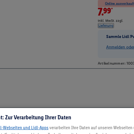
Online ausverkauft
7.99*
inkl. MwSt. zzgl.
Lieferung
Sammle Lidl P
Anmelden oder 
Artikelnummer:
100
t: Zur Verarbeitung Ihrer Daten
dl-Webseiten und Lidl-Apps
verarbeiten Ihre Daten auf unseren Webseiten
5.95 € Versand spa