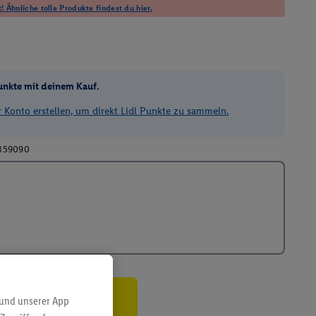
! Ähnliche tolle Produkte findest du hier.
unkte mit deinem Kauf.
Konto erstellen, um direkt Lidl Punkte zu sammeln.
359090
 und unserer App
ren³²ᵃ