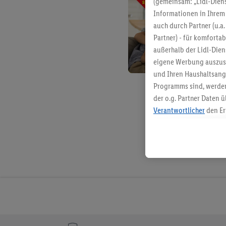
(gemeinsam: „Lidl-Diens
Informationen in Ihrem 
auch durch Partner (u.a
Partner) - für komforta
außerhalb der Lidl-Die
eigene Werbung auszust
und Ihren Haushaltsang
Programms sind, werden
der o.g. Partner Daten ü
Verantwortlicher
den Er
Die Erstellung personal
angereicherten Profilen
Kaufverhalten in den Li
genauen Standortdaten)
und/ oder dem Zugriff 
Segmenten). Im Zusamme
Erfolgsmessung der Wer
Sicherung und Optimie
Sofern Sie hier Ihre Zus