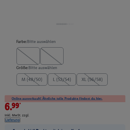
Farbe:
Bitte auswählen
Größe:
Bitte auswählen
M (48/50)
L (52/54)
XL (56/58)
Online ausverkauft! Ähnliche tolle Produkte findest du hier.
6.99*
inkl. MwSt. zzgl.
Lieferung