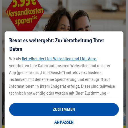
Bevor es weitergeht: Zur Verarbeitung Ihrer
Daten
Wir als
Betreiber der Lidl-Webseiten und Lidl-Apps
verarbeiten Ihre Daten auf unseren Webseiten und unserer
App (gemeinsam: „Lidl-Dienste“) mittels verschiedener
Techniken, mit denen eine Speicherung und ein Zugriff auf
Informationen in Ihrem Endgerät erfolgt. Diese sind teilweise
technisch notwendig oder werden mit Ihrer Zustimmung -
auch durch Partner (u.a.
als separat
oder gemeinsam
Verantwortliche; im Zusammenhang mit dem IAB TCF
ZUSTIMMEN
insgesamt
6
Partner) - für komfortable Einstellungen, zur
Statistik-Erstellung oder für personalisierte Werbung
ANPASSEN
innerhalb und außerhalb der Lidl-Dienste verwendet.