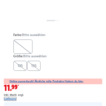
Farbe:
Bitte auswählen
Größe:
Bitte auswählen
125
135
Online ausverkauft! Ähnliche tolle Produkte findest du hier.
11.99*
inkl. MwSt. zzgl.
Lieferung