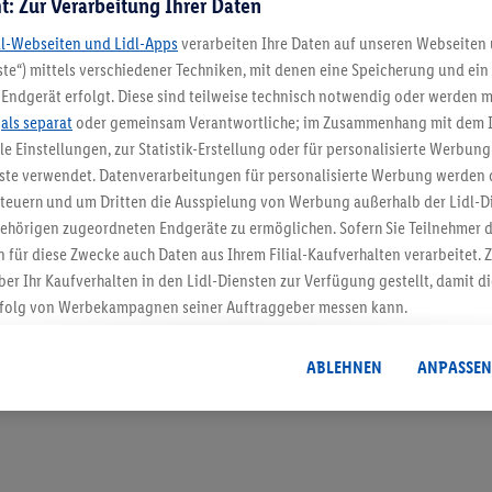
t: Zur Verarbeitung Ihrer Daten
dl-Webseiten und Lidl-Apps
verarbeiten Ihre Daten auf unseren Webseiten
te“) mittels verschiedener Techniken, mit denen eine Speicherung und ein 
Endgerät erfolgt. Diese sind teilweise technisch notwendig oder werden m
5.95 € Versand spa
.
als separat
oder gemeinsam Verantwortliche; im Zusammenhang mit dem 
ble Einstellungen, zur Statistik-Erstellung oder für personalisierte Werbun
Jetzt zum Newsletter anmel
nste verwendet. Datenverarbeitungen für personalisierte Werbung werden
euern und um Dritten die Ausspielung von Werbung außerhalb der Lidl-Di
ehörigen zugeordneten Endgeräte zu ermöglichen. Sofern Sie Teilnehmer de
Gutschein sichern!
 für diese Zwecke auch Daten aus Ihrem Filial-Kaufverhalten verarbeitet
ber Ihr Kaufverhalten in den Lidl-Diensten zur Verfügung gestellt, damit di
folg von Werbekampagnen seiner Auftraggeber messen kann.
isierter Werbung basiert auf der Generierung von auch mit Daten von and
. Dies umfasst die Zusammenführung von Daten (z.B. über Ihre Nutzung der 
ABLEHNEN
ANPASSEN
dl-Diensten, Informationen aus Ihrem Kundenkonto - z.B. Alter oder Geschl
 auch über verschiedene Endgeräte und Lidl-Dienste hinweg einschließli
auf Informationen auf Ihren Endgeräten zur Erstellung von Zielgruppen (
nhang mit dem Ausspielen dieser Werbung erfolgen Verarbeitungen auch
bung, zur Zielgruppenforschung, zur Entwicklung von Angeboten sowie z