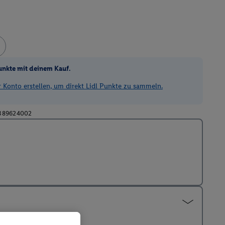
unkte mit deinem Kauf.
Konto erstellen, um direkt Lidl Punkte zu sammeln.
389624002