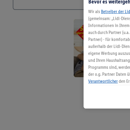
Bevor es weitergeh
Wir als
Betreiber der Li
(gemeinsam: „Lidl-Diens
Informationen in Ihrem 
auch durch Partner (u.a
Partner) - für komforta
außerhalb der Lidl-Die
eigene Werbung auszust
und Ihren Haushaltsang
Programms sind, werden
der o.g. Partner Daten ü
Verantwortlicher
den Er
Die Erstellung personal
angereicherten Profilen
Kaufverhalten in den Li
genauen Standortdaten)
und/ oder dem Zugriff 
Segmenten). Im Zusamme
Erfolgsmessung der Wer