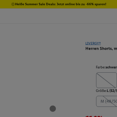
Heiße Summer Sale Deals: Jetzt online bis zu -66% sparen!
LIVERGY®
Herren Shorts, 
Farbe:
schwar
Größe:
L (52/
M (48/5