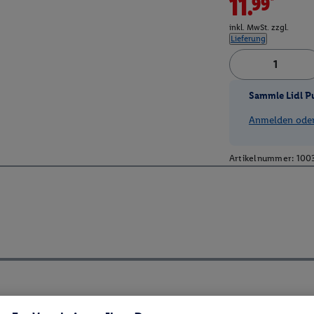
11.99*
inkl. MwSt. zzgl.
Lieferung
Sammle Lidl P
Anmelden oder 
Artikelnummer:
100