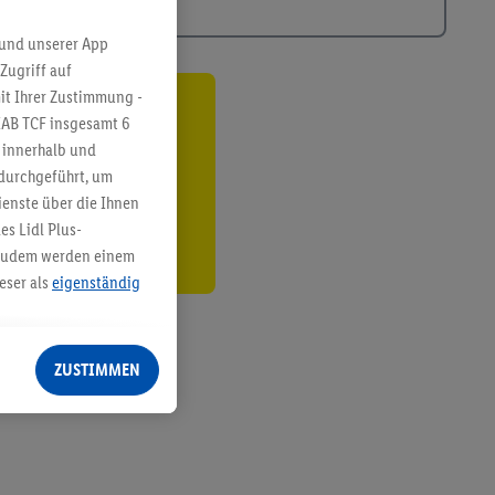
 und unserer App
Zugriff auf
it Ihrer Zustimmung -
ren³²ᵃ
IAB TCF insgesamt
6
g innerhalb und
den
 durchgeführt, um
enste über die Ihnen
s Lidl Plus-
. Zudem werden einem
eser als
eigenständig
eren Diensten
Lidl-Dienste, Ihr
ZUSTIMMEN
echt - sowie Ihre
ch dem Speichern von
sogenannten
 zur Leistungs-/
ur technischen