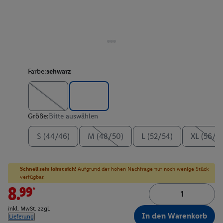
Farbe:
schwarz
Größe:
Bitte auswählen
S (44/46)
M (48/50)
L (52/54)
XL (56/5
Schnell sein lohnt sich!
Aufgrund der hohen Nachfrage nur noch wenige Stück
verfügbar.
8.99*
inkl. MwSt. zzgl.
In den Warenkorb
Lieferung