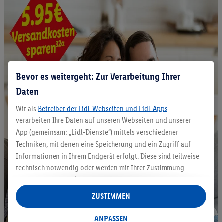
Bevor es weitergeht: Zur Verarbeitung Ihrer
Daten
Wir als
Betreiber der Lidl-Webseiten und Lidl-Apps
verarbeiten Ihre Daten auf unseren Webseiten und unserer
App (gemeinsam: „Lidl-Dienste“) mittels verschiedener
Techniken, mit denen eine Speicherung und ein Zugriff auf
Informationen in Ihrem Endgerät erfolgt. Diese sind teilweise
technisch notwendig oder werden mit Ihrer Zustimmung -
auch durch Partner (u.a.
als separat
oder gemeinsam
Verantwortliche; im Zusammenhang mit dem IAB TCF
ZUSTIMMEN
insgesamt
6
Partner) - für komfortable Einstellungen, zur
Statistik-Erstellung oder für personalisierte Werbung
ANPASSEN