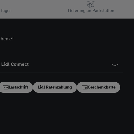
n gemeinsamer
 Tagen
Lieferung an Packstation
zielle Online-Kennung
Kennung verwenden
ung auszuspielen.
 umgewandelte E-Mail-
chenk⁷!
 Utiq-Technologie in
 Sie verfügbar ist.
dresse und einer
Lidl Connect
en diese Kennung
nsten zu erfassen.
 von Dritten betrieben
Lastschrift
Lidl Ratenzahlung
Geschenkkarte
gung speziell zur
ung generell zu
en“/„Nutzung der
inwilligung (nur für
von Utiq
.
ch einen Klick auf
ndung sämtlicher