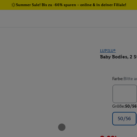
Summer Sale! Bis zu -66% sparen – online & in deiner Filiale!
LUPILU®
Baby Bodies, 2 S
Farbe:
Bitte 
Größe:
50/56
50/56