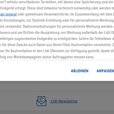
5.95 € Versand spa
te“) mittels verschiedener Techniken, mit denen eine Speicherung und ein 
Endgerät erfolgt. Diese sind teilweise technisch notwendig oder werden m
Jetzt zum Newsletter anmel
.
als separat
oder gemeinsam Verantwortliche; im Zusammenhang mit dem 
ble Einstellungen, zur Statistik-Erstellung oder für personalisierte Werbun
Gutschein sichern!
nste verwendet. Datenverarbeitungen für personalisierte Werbung werden
euern und um Dritten die Ausspielung von Werbung außerhalb der Lidl-Di
ehörigen zugeordneten Endgeräte zu ermöglichen. Sofern Sie Teilnehmer de
 für diese Zwecke auch Daten aus Ihrem Filial-Kaufverhalten verarbeitet
ber Ihr Kaufverhalten in den Lidl-Diensten zur Verfügung gestellt, damit di
folg von Werbekampagnen seiner Auftraggeber messen kann.
isierter Werbung basiert auf der Generierung von auch mit Daten von and
. Dies umfasst die Zusammenführung von Daten (z.B. über Ihre Nutzung der 
ABLEHNEN
ANPASSEN
dl-Diensten, Informationen aus Ihrem Kundenkonto - z.B. Alter oder Geschl
 auch über verschiedene Endgeräte und Lidl-Dienste hinweg einschließli
auf Informationen auf Ihren Endgeräten zur Erstellung von Zielgruppen (
nhang mit dem Ausspielen dieser Werbung erfolgen Verarbeitungen auch
bung, zur Zielgruppenforschung, zur Entwicklung von Angeboten sowie z
Lidl-Newsletter
rung dieser Werbeausspielungen.
timmung dazu erteilen und danach ein Lidl Plus-Konto erstellen bzw. sich i