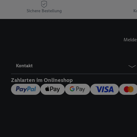
Plus-Konto einloggen, 
Sichere Bestellung
K
Verantwortlichkeit mit
zu erstellen (die sogen
können, um Sie in von 
Hierzu wird von uns un
Melde 
Adresse in gemeinsamer 
Zudem erlauben Sie uns,
den Lidl-Diensten einzus
Wenn das der Fall ist, g
Kontakt
Kundenkonto-Referenz, 
verwenden, um Sie wied
Zahlarten im Onlineshop
Insbesondere können Sie
werden, damit wir Ihnen
Nutzung der Utiq-Techno
widerrufen - jederzeit 
Telekommunikations-basi
die Lidl-Dienste) wider
Durch einen Klick auf „
„Zustimmen“ stimmen Si