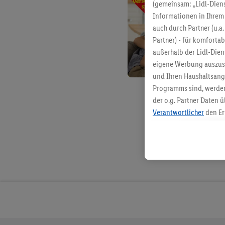
(gemeinsam: „Lidl-Diens
Informationen in Ihrem 
auch durch Partner (u.a
Partner) - für komforta
außerhalb der Lidl-Die
eigene Werbung auszust
und Ihren Haushaltsang
Programms sind, werden
der o.g. Partner Daten ü
Verantwortlicher
den Er
Die Erstellung personal
angereicherten Profilen
Kaufverhalten in den Li
genauen Standortdaten)
und/ oder dem Zugriff 
Segmenten). Im Zusamme
Erfolgsmessung der Wer
Sicherung und Optimie
Sofern Sie hier Ihre Zus