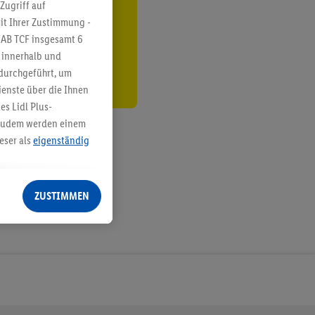
ren³²ᵃ
Zugriff auf
it Ihrer Zustimmung -
den
IAB TCF insgesamt
6
g innerhalb und
 durchgeführt, um
enste über die Ihnen
s Lidl Plus-
. Zudem werden einem
eser als
eigenständig
eren Diensten
Lidl-Dienste, Ihr
ZUSTIMMEN
echt - sowie Ihre
ch dem Speichern von
sogenannten
 zur Leistungs-/
ur technischen
n Ihr bestehendes Lidl