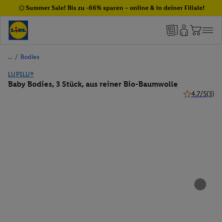
Summer Sale! Bis zu -66% sparen – online & in deiner Filiale!
/
Bodies
LUPILU®
Baby Bodies, 3 Stück, aus reiner Bio-Baumwolle
4.7/5
(3)
4.7 von 5 St