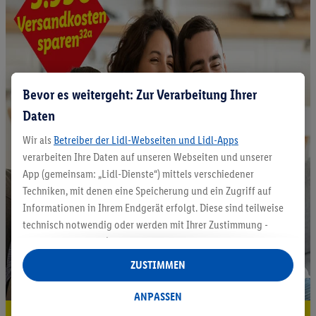
Bevor es weitergeht: Zur Verarbeitung Ihrer
Daten
Wir als
Betreiber der Lidl-Webseiten und Lidl-Apps
verarbeiten Ihre Daten auf unseren Webseiten und unserer
App (gemeinsam: „Lidl-Dienste“) mittels verschiedener
Techniken, mit denen eine Speicherung und ein Zugriff auf
Informationen in Ihrem Endgerät erfolgt. Diese sind teilweise
technisch notwendig oder werden mit Ihrer Zustimmung -
auch durch Partner (u.a.
als separat
oder gemeinsam
Verantwortliche; im Zusammenhang mit dem IAB TCF
ZUSTIMMEN
insgesamt
6
Partner) - für komfortable Einstellungen, zur
Statistik-Erstellung oder für personalisierte Werbung
ANPASSEN
innerhalb und außerhalb der Lidl-Dienste verwendet.